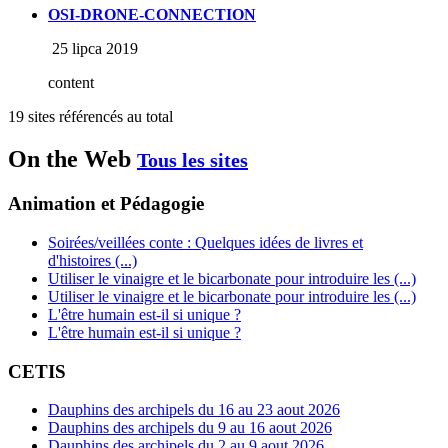
OSI-DRONE-CONNECTION
25 lipca 2019
content
19 sites référencés au total
On the Web
Tous les sites
Animation et Pédagogie
Soirées/veillées conte : Quelques idées de livres et
d'histoires (...)
Utiliser le vinaigre et le bicarbonate pour introduire les (...)
Utiliser le vinaigre et le bicarbonate pour introduire les (...)
L'être humain est-il si unique ?
L'être humain est-il si unique ?
CETIS
Dauphins des archipels du 16 au 23 aout 2026
Dauphins des archipels du 9 au 16 aout 2026
Dauphins des archipels du 2 au 9 aout 2026