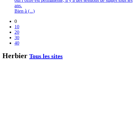
oui l’offre est permanente, il y a des sessions de stages tous les
ans.
Bien à (...)
0
10
20
30
40
Herbier
Tous les sites