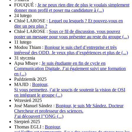
FOUQUÉ :
Je ne peux rien dire de plus je voulais simplement
donner mon profil et poser ma candidature à (...)
24 lutego
Chloé LAROSE :
Lequel ou lesquels ? Et pouvez-vous en
dire un peu plus ?
Chloé LAROSE :
Sous ce fil de discussion, vous pouvez
poster un message pour vous présenter au reste du groupe (...)
11 lutego
Modou Thiam :
Bonjour je suis chef d’entreprise et très
intéressé des ODD. Je veux plus d’expériences et plus de (...)
31 stycznia
Apsa Mbaye :
Je suis étudiante en fin de cycle en
Communication Digitale. J’ai également suivi une formation
en (...)
Październik 2025
MAJID :
Bonjour,
Si vous permettez, j’ai le soucis de soutenir la vision de OSI
en intégrant le groupe (...)
Wrzesień 2025
José Manuel Sández :
Bonjour, je suis Mr Sández. Docteur
Chercheur et professeur des sciences.
J’ai découvert l’’ONG (...)
Sierpień 2025
Thomas EGLI :
Bonjour,