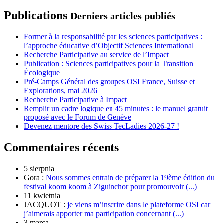
Publications
Derniers articles publiés
Former à la responsabilité par les sciences participatives :
l’approche éducative d’Objectif Sciences International
Recherche Participative au service de l’Impact
Publication : Sciences participatives pour la Transition
Écologique
Pré-Camps Général des groupes OSI France, Suisse et
Explorations, mai 2026
Recherche Participative à Impact
Remplir un cadre logique en 45 minutes : le manuel gratuit
proposé avec le Forum de Genève
Devenez mentore des Swiss TecLadies 2026-27 !
Commentaires récents
5 sierpnia
Gora :
Nous sommes entrain de préparer la 19ème édition du
festival koom koom à Ziguinchor pour promouvoir (...)
11 kwietnia
JACQUOT :
je viens m’inscrire dans le plateforme OSI car
j’aimerais apporter ma participation concernant (...)
3 marca