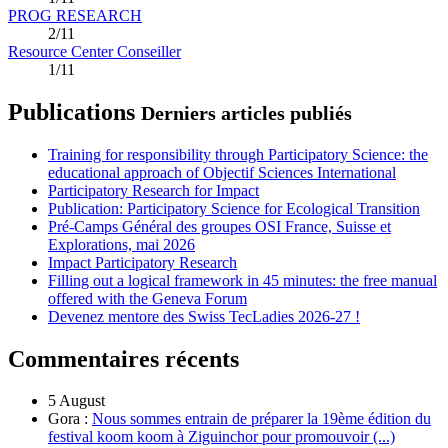
PROG RESEARCH
2/11
Resource Center Conseiller
1/11
Publications
Derniers articles publiés
Training for responsibility through Participatory Science: the
educational approach of Objectif Sciences International
Participatory Research for Impact
Publication: Participatory Science for Ecological Transition
Pré-Camps Général des groupes OSI France, Suisse et
Explorations, mai 2026
Impact Participatory Research
Filling out a logical framework in 45 minutes: the free manual
offered with the Geneva Forum
Devenez mentore des Swiss TecLadies 2026-27 !
Commentaires récents
5 August
Gora :
Nous sommes entrain de préparer la 19ème édition du
festival koom koom à Ziguinchor pour promouvoir (...)