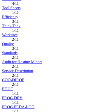
4/11
Tool Sheets
1/11
Efficiency
3/11
Think Tank
1/11
Worksites
2/11
Quality
3/11
Standards
2/11
Audit for Hosting Minors
2/11
Service Description
2/11
COO-DIROP
2/11
EDUC
1/11
PROG DEV
1/11
PROG PEDA-LOG
1/11