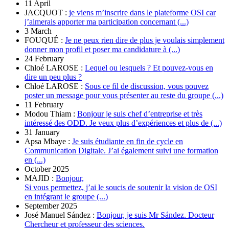
11 April
JACQUOT :
je viens m’inscrire dans le plateforme OSI car
j’aimerais apporter ma participation concernant (...)
3 March
FOUQUÉ :
Je ne peux rien dire de plus je voulais simplement
donner mon profil et poser ma candidature à (...)
24 February
Chloé LAROSE :
Lequel ou lesquels ? Et pouvez-vous en
dire un peu plus ?
Chloé LAROSE :
Sous ce fil de discussion, vous pouvez
poster un message pour vous présenter au reste du groupe (...)
11 February
Modou Thiam :
Bonjour je suis chef d’entreprise et très
intéressé des ODD. Je veux plus d’expériences et plus de (...)
31 January
Apsa Mbaye :
Je suis étudiante en fin de cycle en
Communication Digitale. J’ai également suivi une formation
en (...)
October 2025
MAJID :
Bonjour,
Si vous permettez, j’ai le soucis de soutenir la vision de OSI
en intégrant le groupe (...)
September 2025
José Manuel Sández :
Bonjour, je suis Mr Sández. Docteur
Chercheur et professeur des sciences.