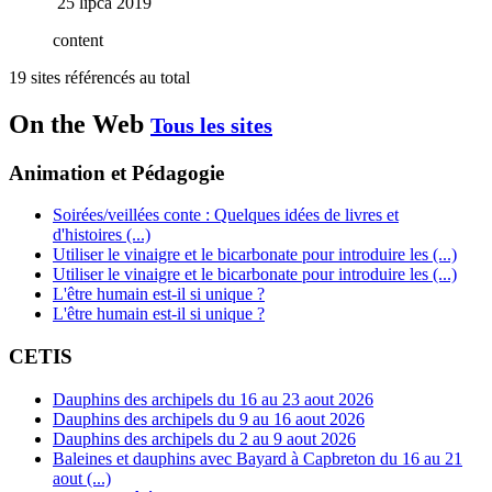
25 lipca 2019
content
19 sites référencés au total
On the Web
Tous les sites
Animation et Pédagogie
Soirées/veillées conte : Quelques idées de livres et
d'histoires (...)
Utiliser le vinaigre et le bicarbonate pour introduire les (...)
Utiliser le vinaigre et le bicarbonate pour introduire les (...)
L'être humain est-il si unique ?
L'être humain est-il si unique ?
CETIS
Dauphins des archipels du 16 au 23 aout 2026
Dauphins des archipels du 9 au 16 aout 2026
Dauphins des archipels du 2 au 9 aout 2026
Baleines et dauphins avec Bayard à Capbreton du 16 au 21
aout (...)