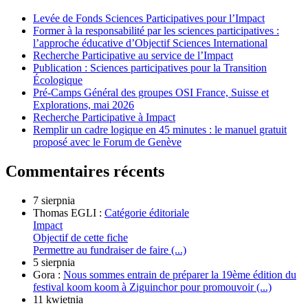
Levée de Fonds Sciences Participatives pour l’Impact
Former à la responsabilité par les sciences participatives :
l’approche éducative d’Objectif Sciences International
Recherche Participative au service de l’Impact
Publication : Sciences participatives pour la Transition
Écologique
Pré-Camps Général des groupes OSI France, Suisse et
Explorations, mai 2026
Recherche Participative à Impact
Remplir un cadre logique en 45 minutes : le manuel gratuit
proposé avec le Forum de Genève
Commentaires récents
7 sierpnia
Thomas EGLI :
Catégorie éditoriale
Impact
Objectif de cette fiche
Permettre au fundraiser de faire (...)
5 sierpnia
Gora :
Nous sommes entrain de préparer la 19ème édition du
festival koom koom à Ziguinchor pour promouvoir (...)
11 kwietnia