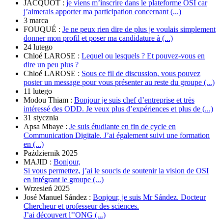
JACQUOT :
je viens m’inscrire dans le plateforme OSI car
j’aimerais apporter ma participation concernant (...)
3 marca
FOUQUÉ :
Je ne peux rien dire de plus je voulais simplement
donner mon profil et poser ma candidature à (...)
24 lutego
Chloé LAROSE :
Lequel ou lesquels ? Et pouvez-vous en
dire un peu plus ?
Chloé LAROSE :
Sous ce fil de discussion, vous pouvez
poster un message pour vous présenter au reste du groupe (...)
11 lutego
Modou Thiam :
Bonjour je suis chef d’entreprise et très
intéressé des ODD. Je veux plus d’expériences et plus de (...)
31 stycznia
Apsa Mbaye :
Je suis étudiante en fin de cycle en
Communication Digitale. J’ai également suivi une formation
en (...)
Październik 2025
MAJID :
Bonjour,
Si vous permettez, j’ai le soucis de soutenir la vision de OSI
en intégrant le groupe (...)
Wrzesień 2025
José Manuel Sández :
Bonjour, je suis Mr Sández. Docteur
Chercheur et professeur des sciences.
J’ai découvert l’’ONG (...)