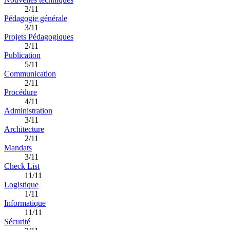
2/11
Pédagogie générale
3/11
Projets Pédagogiques
2/11
Publication
5/11
Communication
2/11
Procédure
4/11
Administration
3/11
Architecture
2/11
Mandats
3/11
Check List
11/11
Logistique
1/11
Informatique
11/11
Sécurité