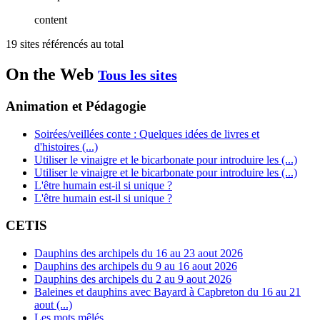
content
19 sites référencés au total
On the Web
Tous les sites
Animation et Pédagogie
Soirées/veillées conte : Quelques idées de livres et
d'histoires (...)
Utiliser le vinaigre et le bicarbonate pour introduire les (...)
Utiliser le vinaigre et le bicarbonate pour introduire les (...)
L'être humain est-il si unique ?
L'être humain est-il si unique ?
CETIS
Dauphins des archipels du 16 au 23 aout 2026
Dauphins des archipels du 9 au 16 aout 2026
Dauphins des archipels du 2 au 9 aout 2026
Baleines et dauphins avec Bayard à Capbreton du 16 au 21
aout (...)
Les mots mêlés