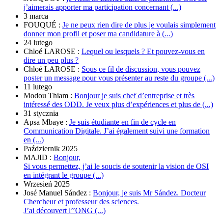
j’aimerais apporter ma participation concernant (...)
3 marca
FOUQUÉ :
Je ne peux rien dire de plus je voulais simplement
donner mon profil et poser ma candidature à (...)
24 lutego
Chloé LAROSE :
Lequel ou lesquels ? Et pouvez-vous en
dire un peu plus ?
Chloé LAROSE :
Sous ce fil de discussion, vous pouvez
poster un message pour vous présenter au reste du groupe (...)
11 lutego
Modou Thiam :
Bonjour je suis chef d’entreprise et très
intéressé des ODD. Je veux plus d’expériences et plus de (...)
31 stycznia
Apsa Mbaye :
Je suis étudiante en fin de cycle en
Communication Digitale. J’ai également suivi une formation
en (...)
Październik 2025
MAJID :
Bonjour,
Si vous permettez, j’ai le soucis de soutenir la vision de OSI
en intégrant le groupe (...)
Wrzesień 2025
José Manuel Sández :
Bonjour, je suis Mr Sández. Docteur
Chercheur et professeur des sciences.
J’ai découvert l’’ONG (...)