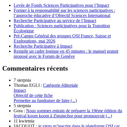
Levée de Fonds Sciences Participatives pour l’Impact
Former à la responsabilité par les sciences participatives :
l’approche éducative d’Objectif Sciences International
Recherche Participative au service de l’Impact
Publication : Sciences participatives pour la Transition
Écologique
Pré-Camps Général des groupes OSI France, Suisse et
Explorations, mai 2026
Recherche Participative à Impact
Remplir un cadre logique en 45 minutes : le manuel gratuit
proposé avec le Forum de Genève
Commentaires récents
7 sierpnia
Thomas EGLI :
Catégorie éditoriale
Impact
Objectif de cette fiche
Permettre au fundraiser de faire (...)
5 sierpnia
Gora :
Nous sommes entrain de préparer la 19ème édition du
festival koom koom à Ziguinchor pour promouvoir (...)
11 kwietnia
JACQUOT :
je viens m’inscrire dans le plateforme OSI car