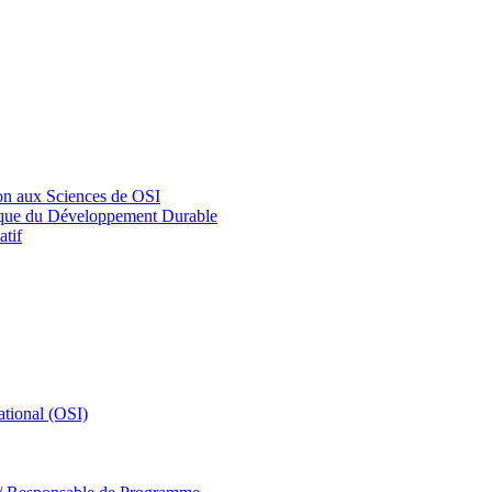
on aux Sciences de OSI
tique du Développement Durable
tif
tional (OSI)