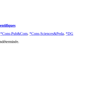
entifiques
,
*Cons-Pub&Com
,
*Cons-Sciences&Peda
,
*DG
indéterminée.