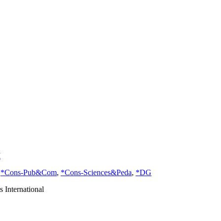
I
,
*Cons-Pub&Com
,
*Cons-Sciences&Peda
,
*DG
s International