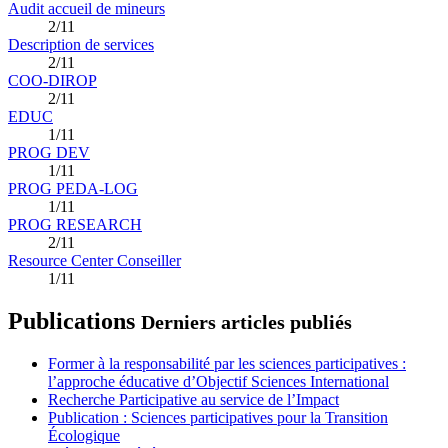
Audit accueil de mineurs
2/11
Description de services
2/11
COO-DIROP
2/11
EDUC
1/11
PROG DEV
1/11
PROG PEDA-LOG
1/11
PROG RESEARCH
2/11
Resource Center Conseiller
1/11
Publications
Derniers articles publiés
Former à la responsabilité par les sciences participatives :
l’approche éducative d’Objectif Sciences International
Recherche Participative au service de l’Impact
Publication : Sciences participatives pour la Transition
Écologique