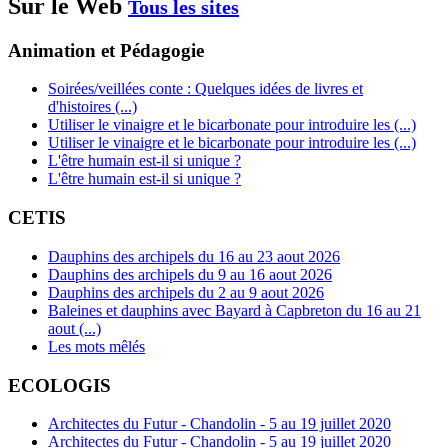
Sur le Web
Tous les sites
Animation et Pédagogie
Soirées/veillées conte : Quelques idées de livres et
d'histoires (...)
Utiliser le vinaigre et le bicarbonate pour introduire les (...)
Utiliser le vinaigre et le bicarbonate pour introduire les (...)
L'être humain est-il si unique ?
L'être humain est-il si unique ?
CETIS
Dauphins des archipels du 16 au 23 aout 2026
Dauphins des archipels du 9 au 16 aout 2026
Dauphins des archipels du 2 au 9 aout 2026
Baleines et dauphins avec Bayard à Capbreton du 16 au 21
aout (...)
Les mots mêlés
ECOLOGIS
Architectes du Futur - Chandolin - 5 au 19 juillet 2020
Architectes du Futur - Chandolin - 5 au 19 juillet 2020