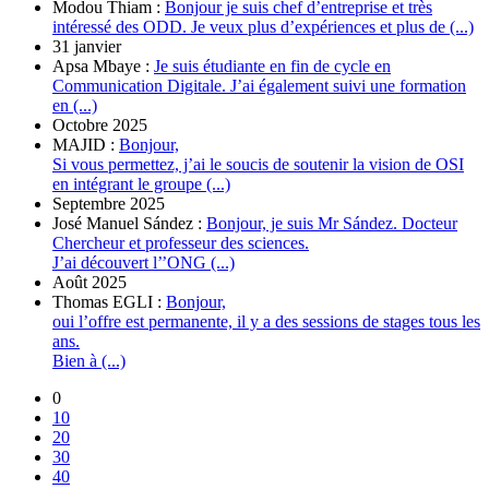
Modou Thiam :
Bonjour je suis chef d’entreprise et très
intéressé des ODD. Je veux plus d’expériences et plus de (...)
31 janvier
Apsa Mbaye :
Je suis étudiante en fin de cycle en
Communication Digitale. J’ai également suivi une formation
en (...)
Octobre 2025
MAJID :
Bonjour,
Si vous permettez, j’ai le soucis de soutenir la vision de OSI
en intégrant le groupe (...)
Septembre 2025
José Manuel Sández :
Bonjour, je suis Mr Sández. Docteur
Chercheur et professeur des sciences.
J’ai découvert l’’ONG (...)
Août 2025
Thomas EGLI :
Bonjour,
oui l’offre est permanente, il y a des sessions de stages tous les
ans.
Bien à (...)
0
10
20
30
40