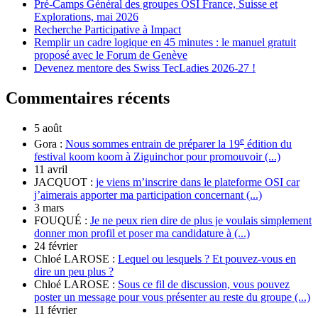
Pré-Camps Général des groupes OSI France, Suisse et
Explorations, mai 2026
Recherche Participative à Impact
Remplir un cadre logique en 45 minutes : le manuel gratuit
proposé avec le Forum de Genève
Devenez mentore des Swiss TecLadies 2026-27 !
Commentaires récents
5 août
e
Gora :
Nous sommes entrain de préparer la 19
édition du
festival koom koom à Ziguinchor pour promouvoir (...)
11 avril
JACQUOT :
je viens m’inscrire dans le plateforme OSI car
j’aimerais apporter ma participation concernant (...)
3 mars
FOUQUÉ :
Je ne peux rien dire de plus je voulais simplement
donner mon profil et poser ma candidature à (...)
24 février
Chloé LAROSE :
Lequel ou lesquels ? Et pouvez-vous en
dire un peu plus ?
Chloé LAROSE :
Sous ce fil de discussion, vous pouvez
poster un message pour vous présenter au reste du groupe (...)
11 février