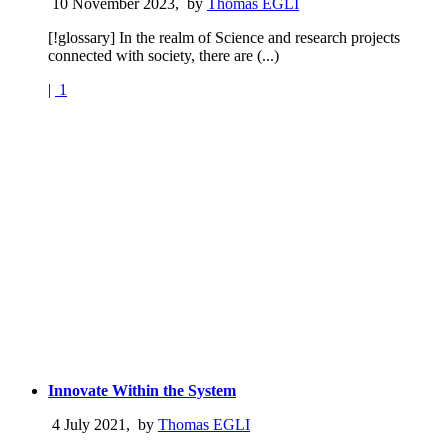
10 November 2023
,
by
Thomas EGLI
[!glossary] In the realm of Science and research projects
connected with society, there are (...)
|
1
Innovate Within the System
4 July 2021
,
by
Thomas EGLI