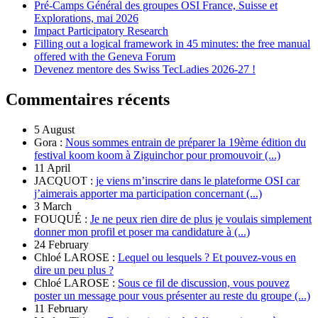
Pré-Camps Général des groupes OSI France, Suisse et
Explorations, mai 2026
Impact Participatory Research
Filling out a logical framework in 45 minutes: the free manual
offered with the Geneva Forum
Devenez mentore des Swiss TecLadies 2026-27 !
Commentaires récents
5 August
Gora :
Nous sommes entrain de préparer la 19ème édition du
festival koom koom à Ziguinchor pour promouvoir (...)
11 April
JACQUOT :
je viens m’inscrire dans le plateforme OSI car
j’aimerais apporter ma participation concernant (...)
3 March
FOUQUÉ :
Je ne peux rien dire de plus je voulais simplement
donner mon profil et poser ma candidature à (...)
24 February
Chloé LAROSE :
Lequel ou lesquels ? Et pouvez-vous en
dire un peu plus ?
Chloé LAROSE :
Sous ce fil de discussion, vous pouvez
poster un message pour vous présenter au reste du groupe (...)
11 February