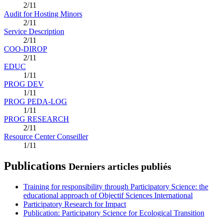
2/11
Audit for Hosting Minors
2/11
Service Description
2/11
COO-DIROP
2/11
EDUC
1/11
PROG DEV
1/11
PROG PEDA-LOG
1/11
PROG RESEARCH
2/11
Resource Center Conseiller
1/11
Publications
Derniers articles publiés
Training for responsibility through Participatory Science: the
educational approach of Objectif Sciences International
Participatory Research for Impact
Publication: Participatory Science for Ecological Transition