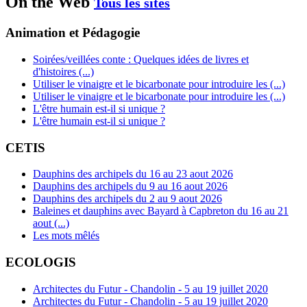
On the Web
Tous les sites
Animation et Pédagogie
Soirées/veillées conte : Quelques idées de livres et
d'histoires (...)
Utiliser le vinaigre et le bicarbonate pour introduire les (...)
Utiliser le vinaigre et le bicarbonate pour introduire les (...)
L'être humain est-il si unique ?
L'être humain est-il si unique ?
CETIS
Dauphins des archipels du 16 au 23 aout 2026
Dauphins des archipels du 9 au 16 aout 2026
Dauphins des archipels du 2 au 9 aout 2026
Baleines et dauphins avec Bayard à Capbreton du 16 au 21
aout (...)
Les mots mêlés
ECOLOGIS
Architectes du Futur - Chandolin - 5 au 19 juillet 2020
Architectes du Futur - Chandolin - 5 au 19 juillet 2020