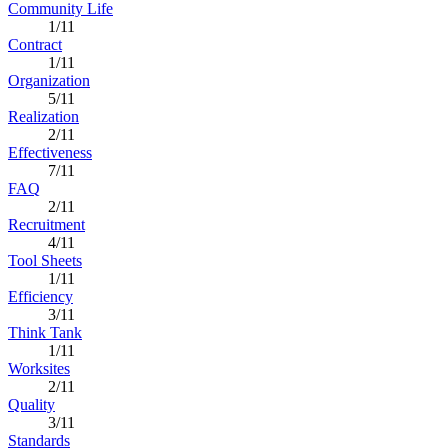
Community Life
1/11
Contract
1/11
Organization
5/11
Realization
2/11
Effectiveness
7/11
FAQ
2/11
Recruitment
4/11
Tool Sheets
1/11
Efficiency
3/11
Think Tank
1/11
Worksites
2/11
Quality
3/11
Standards