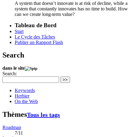
A system that doesn’t innovate is at risk of decline, while a
system that constantly innovates has no time to build. How
can we create long-term value?
Tableau de Bord
Start
Le Cycle des Tâches
Publier un Rapport Flash
Search
dans le site
Search:
>>
Keywords
Herbier
On the Web
Thèmes
Tous les tags
Roadmap
7/11