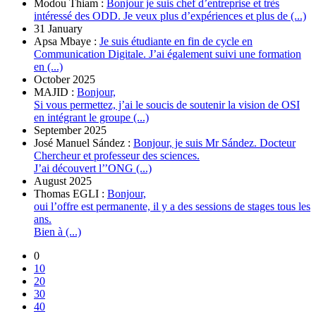
Modou Thiam :
Bonjour je suis chef d’entreprise et très
intéressé des ODD. Je veux plus d’expériences et plus de (...)
31 January
Apsa Mbaye :
Je suis étudiante en fin de cycle en
Communication Digitale. J’ai également suivi une formation
en (...)
October 2025
MAJID :
Bonjour,
Si vous permettez, j’ai le soucis de soutenir la vision de OSI
en intégrant le groupe (...)
September 2025
José Manuel Sández :
Bonjour, je suis Mr Sández. Docteur
Chercheur et professeur des sciences.
J’ai découvert l’’ONG (...)
August 2025
Thomas EGLI :
Bonjour,
oui l’offre est permanente, il y a des sessions de stages tous les
ans.
Bien à (...)
0
10
20
30
40