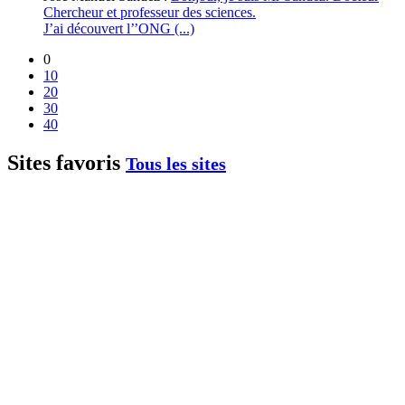
Chercheur et professeur des sciences.
J’ai découvert l’’ONG (...)
0
10
20
30
40
Sites favoris
Tous les sites