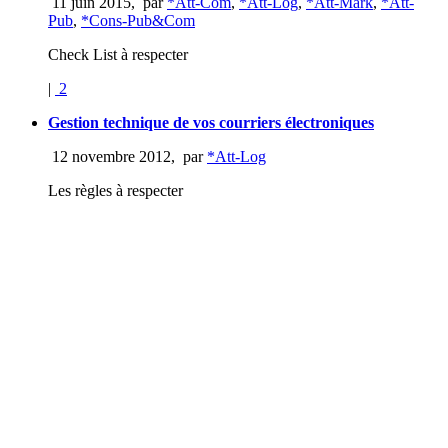
11 juin 2015
,
par
*Att-Com
,
*Att-Log
,
*Att-Mark
,
*Att-
Pub
,
*Cons-Pub&Com
Check List à respecter
|
2
Gestion technique de vos courriers électroniques
12 novembre 2012
,
par
*Att-Log
Les règles à respecter