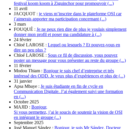
festival koom koom à Ziguinchor pour promouvoir (...)
11 avril
JACQUOT :
je viens m’inscrire dans le plateforme OSI car
j’aimerais apporter ma participation concernant (...)
3 mars
FOUQUÉ :
Je ne peux rien dire de plus je voulais simplement
donner mon profil et poser ma candidature à (...)
24 février
Chloé LAROSE :
Lequel ou lesquels ? Et pouvez-vous en
dire un peu plus ?
Chloé LAROSE :
Sous ce fil de discussion, vous pouvez
poster un message pour vous présenter au reste du groupe (...)
11 février
Modou Thiam :
Bonjour je suis chef d’entreprise et très
intéressé des ODD. Je veux plus d’expériences et plus de (...)
31 janvier
Apsa Mbaye :
Je suis étudiante en fin de cycle en
Communication Digitale. J’ai également suivi une formation
en (...)
Octobre 2025
MAJID :
Bonjour,
Si vous permettez, j’ai le soucis de soutenir la vision de OSI
en intégrant le groupe (...)
Septembre 2025
José Manuel Sández :
Bonjour, je suis Mr Sández. Docteur