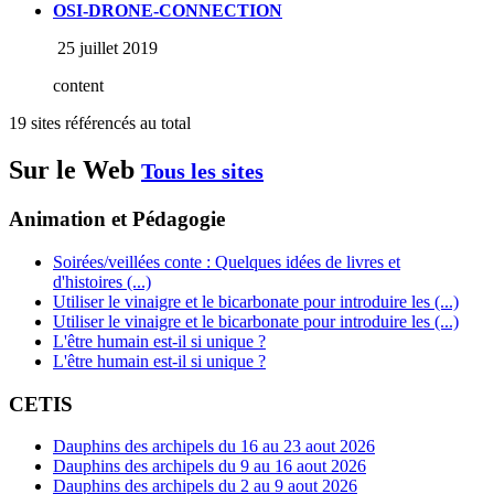
OSI-DRONE-CONNECTION
25 juillet 2019
content
19 sites référencés au total
Sur le Web
Tous les sites
Animation et Pédagogie
Soirées/veillées conte : Quelques idées de livres et
d'histoires (...)
Utiliser le vinaigre et le bicarbonate pour introduire les (...)
Utiliser le vinaigre et le bicarbonate pour introduire les (...)
L'être humain est-il si unique ?
L'être humain est-il si unique ?
CETIS
Dauphins des archipels du 16 au 23 aout 2026
Dauphins des archipels du 9 au 16 aout 2026
Dauphins des archipels du 2 au 9 aout 2026