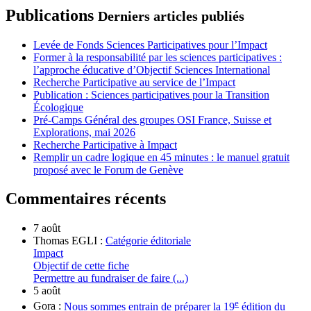
Publications
Derniers articles publiés
Levée de Fonds Sciences Participatives pour l’Impact
Former à la responsabilité par les sciences participatives :
l’approche éducative d’Objectif Sciences International
Recherche Participative au service de l’Impact
Publication : Sciences participatives pour la Transition
Écologique
Pré-Camps Général des groupes OSI France, Suisse et
Explorations, mai 2026
Recherche Participative à Impact
Remplir un cadre logique en 45 minutes : le manuel gratuit
proposé avec le Forum de Genève
Commentaires récents
7 août
Thomas EGLI :
Catégorie éditoriale
Impact
Objectif de cette fiche
Permettre au fundraiser de faire (...)
5 août
e
Gora :
Nous sommes entrain de préparer la 19
édition du