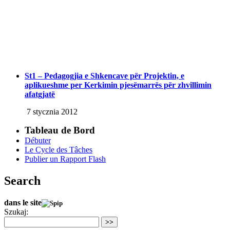
St1 – Pedagogjia e Shkencave për Projektin, e
aplikueshme per Kerkimin pjesëmarrës për zhvillimin
afatgjatë
7 stycznia 2012
Tableau de Bord
Débuter
Le Cycle des Tâches
Publier un Rapport Flash
Search
dans le site
Szukaj:
>>