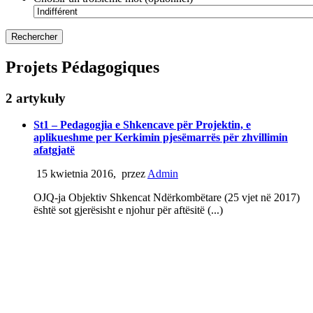
Projets Pédagogiques
2 artykuły
St1 – Pedagogjia e Shkencave për Projektin, e
aplikueshme per Kerkimin pjesëmarrës për zhvillimin
afatgjatë
15 kwietnia 2016
,
przez
Admin
OJQ-ja Objektiv Shkencat Ndërkombëtare (25 vjet në 2017)
është sot gjerësisht e njohur për aftësitë (...)