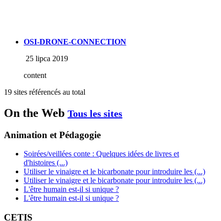
OSI-DRONE-CONNECTION
25 lipca 2019
content
19 sites référencés au total
On the Web
Tous les sites
Animation et Pédagogie
Soirées/veillées conte : Quelques idées de livres et
d'histoires (...)
Utiliser le vinaigre et le bicarbonate pour introduire les (...)
Utiliser le vinaigre et le bicarbonate pour introduire les (...)
L'être humain est-il si unique ?
L'être humain est-il si unique ?
CETIS