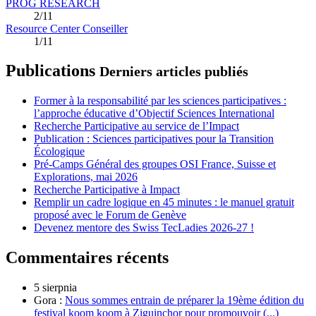
PROG RESEARCH
2/11
Resource Center Conseiller
1/11
Publications
Derniers articles publiés
Former à la responsabilité par les sciences participatives :
l’approche éducative d’Objectif Sciences International
Recherche Participative au service de l’Impact
Publication : Sciences participatives pour la Transition
Écologique
Pré-Camps Général des groupes OSI France, Suisse et
Explorations, mai 2026
Recherche Participative à Impact
Remplir un cadre logique en 45 minutes : le manuel gratuit
proposé avec le Forum de Genève
Devenez mentore des Swiss TecLadies 2026-27 !
Commentaires récents
5 sierpnia
Gora :
Nous sommes entrain de préparer la 19ème édition du
festival koom koom à Ziguinchor pour promouvoir (...)