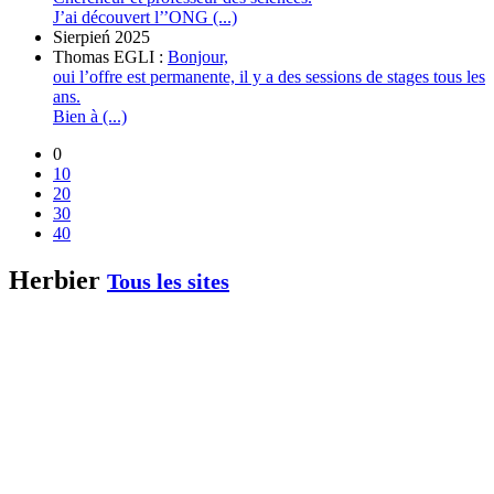
J’ai découvert l’’ONG (...)
Sierpień 2025
Thomas EGLI :
Bonjour,
oui l’offre est permanente, il y a des sessions de stages tous les
ans.
Bien à (...)
0
10
20
30
40
Herbier
Tous les sites