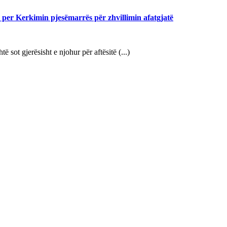
 per Kerkimin pjesëmarrës për zhvillimin afatgjatë
ot gjerësisht e njohur për aftësitë (...)