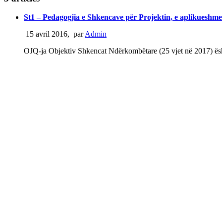
St1 – Pedagogjia e Shkencave për Projektin, e aplikueshme
15 avril 2016
,
par
Admin
OJQ-ja Objektiv Shkencat Ndërkombëtare (25 vjet në 2017) është s