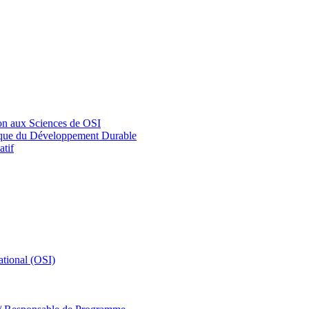
on aux Sciences de OSI
tique du Développement Durable
tif
tional (OSI)