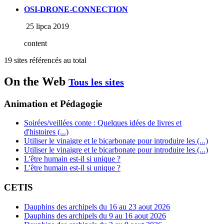
OSI-DRONE-CONNECTION
25 lipca 2019
content
19 sites référencés au total
On the Web
Tous les sites
Animation et Pédagogie
Soirées/veillées conte : Quelques idées de livres et
d'histoires (...)
Utiliser le vinaigre et le bicarbonate pour introduire les (...)
Utiliser le vinaigre et le bicarbonate pour introduire les (...)
L'être humain est-il si unique ?
L'être humain est-il si unique ?
CETIS
Dauphins des archipels du 16 au 23 aout 2026
Dauphins des archipels du 9 au 16 aout 2026