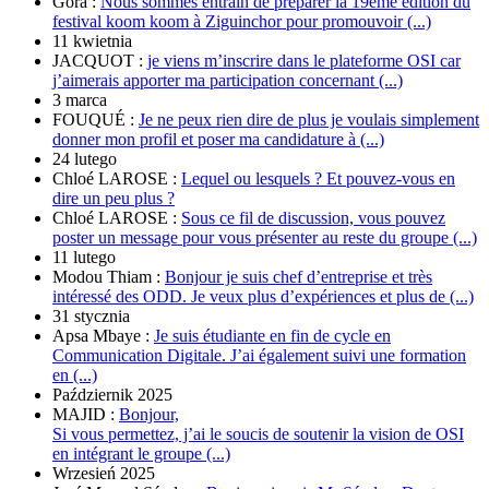
Gora :
Nous sommes entrain de préparer la 19ème édition du
festival koom koom à Ziguinchor pour promouvoir (...)
11 kwietnia
JACQUOT :
je viens m’inscrire dans le plateforme OSI car
j’aimerais apporter ma participation concernant (...)
3 marca
FOUQUÉ :
Je ne peux rien dire de plus je voulais simplement
donner mon profil et poser ma candidature à (...)
24 lutego
Chloé LAROSE :
Lequel ou lesquels ? Et pouvez-vous en
dire un peu plus ?
Chloé LAROSE :
Sous ce fil de discussion, vous pouvez
poster un message pour vous présenter au reste du groupe (...)
11 lutego
Modou Thiam :
Bonjour je suis chef d’entreprise et très
intéressé des ODD. Je veux plus d’expériences et plus de (...)
31 stycznia
Apsa Mbaye :
Je suis étudiante en fin de cycle en
Communication Digitale. J’ai également suivi une formation
en (...)
Październik 2025
MAJID :
Bonjour,
Si vous permettez, j’ai le soucis de soutenir la vision de OSI
en intégrant le groupe (...)
Wrzesień 2025