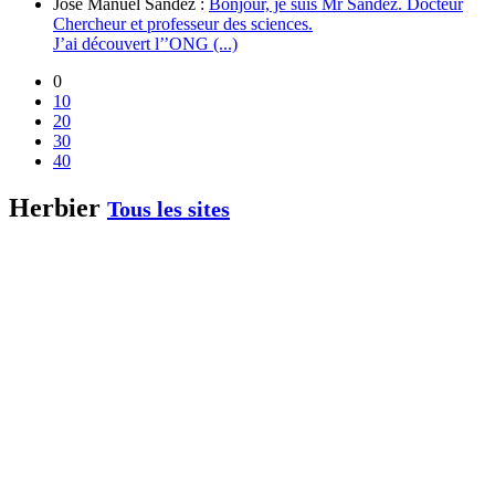
José Manuel Sández :
Bonjour, je suis Mr Sández. Docteur
Chercheur et professeur des sciences.
J’ai découvert l’’ONG (...)
0
10
20
30
40
Herbier
Tous les sites