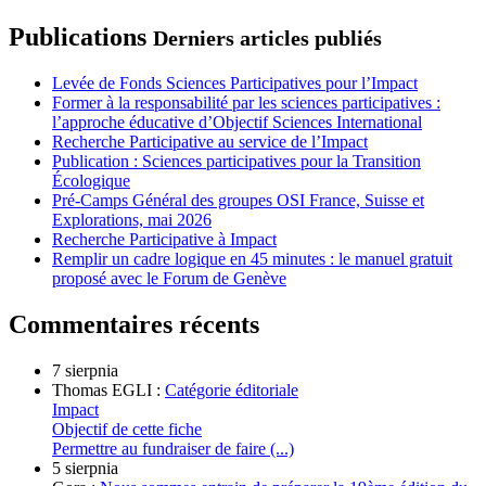
Publications
Derniers articles publiés
Levée de Fonds Sciences Participatives pour l’Impact
Former à la responsabilité par les sciences participatives :
l’approche éducative d’Objectif Sciences International
Recherche Participative au service de l’Impact
Publication : Sciences participatives pour la Transition
Écologique
Pré-Camps Général des groupes OSI France, Suisse et
Explorations, mai 2026
Recherche Participative à Impact
Remplir un cadre logique en 45 minutes : le manuel gratuit
proposé avec le Forum de Genève
Commentaires récents
7 sierpnia
Thomas EGLI :
Catégorie éditoriale
Impact
Objectif de cette fiche
Permettre au fundraiser de faire (...)
5 sierpnia