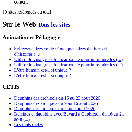
content
19 sites référencés au total
Sur le Web
Tous les sites
Animation et Pédagogie
Soirées/veillées conte : Quelques idées de livres et
d'histoires (...)
Utiliser le vinaigre et le bicarbonate pour introduire les (...)
Utiliser le vinaigre et le bicarbonate pour introduire les (...)
L'être humain est-il si unique ?
L'être humain est-il si unique ?
CETIS
Dauphins des archipels du 16 au 23 aout 2026
Dauphins des archipels du 9 au 16 aout 2026
Dauphins des archipels du 2 au 9 aout 2026
Baleines et dauphins avec Bayard à Capbreton du 16 au 21
aout (...)
Les mots mêlés