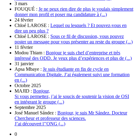
3 mars
FOUQUÉ :
Je ne peux rien dire de plus je voulais simplement
donner mon profil et poser ma candidature à (...)
24 février
Chloé LAROSE :
Lequel ou lesquels ? Et pouvez-vous en
dire un peu plus ?
Chloé LAROSE :
Sous ce fil de discussion, vous pouvez
poster un message pour vous présenter au reste du groupe (...)
11 février
Modou Thiam :
Bonjour je suis chef d’entreprise et très
intéressé des ODD. Je veux plus d’expériences et plus de (...)
31 janvier
Apsa Mbaye :
Je suis étudiante en fin de cycle en
Communication Digitale. J’ai également suivi une formation
en (...)
Octobre 2025
MAJID :
Bonjour,
Si vous permettez, j’ai le soucis de soutenir la vision de OSI
en intégrant le groupe (...)
Septembre 2025
José Manuel Sández :
Bonjour, je suis Mr Sández. Docteur
Chercheur et professeur des sciences.
J’ai découvert l’’ONG (...)
0