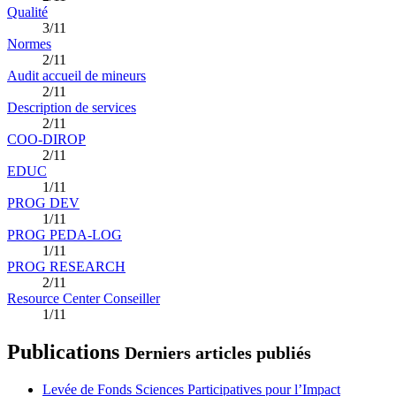
Qualité
3/11
Normes
2/11
Audit accueil de mineurs
2/11
Description de services
2/11
COO-DIROP
2/11
EDUC
1/11
PROG DEV
1/11
PROG PEDA-LOG
1/11
PROG RESEARCH
2/11
Resource Center Conseiller
1/11
Publications
Derniers articles publiés
Levée de Fonds Sciences Participatives pour l’Impact