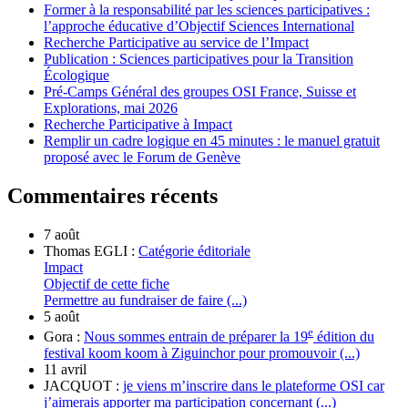
Former à la responsabilité par les sciences participatives :
l’approche éducative d’Objectif Sciences International
Recherche Participative au service de l’Impact
Publication : Sciences participatives pour la Transition
Écologique
Pré-Camps Général des groupes OSI France, Suisse et
Explorations, mai 2026
Recherche Participative à Impact
Remplir un cadre logique en 45 minutes : le manuel gratuit
proposé avec le Forum de Genève
Commentaires récents
7 août
Thomas EGLI :
Catégorie éditoriale
Impact
Objectif de cette fiche
Permettre au fundraiser de faire (...)
5 août
e
Gora :
Nous sommes entrain de préparer la 19
édition du
festival koom koom à Ziguinchor pour promouvoir (...)
11 avril
JACQUOT :
je viens m’inscrire dans le plateforme OSI car
j’aimerais apporter ma participation concernant (...)