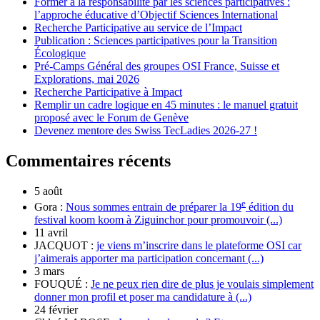
Former à la responsabilité par les sciences participatives :
l’approche éducative d’Objectif Sciences International
Recherche Participative au service de l’Impact
Publication : Sciences participatives pour la Transition
Écologique
Pré-Camps Général des groupes OSI France, Suisse et
Explorations, mai 2026
Recherche Participative à Impact
Remplir un cadre logique en 45 minutes : le manuel gratuit
proposé avec le Forum de Genève
Devenez mentore des Swiss TecLadies 2026-27 !
Commentaires récents
5 août
e
Gora :
Nous sommes entrain de préparer la 19
édition du
festival koom koom à Ziguinchor pour promouvoir (...)
11 avril
JACQUOT :
je viens m’inscrire dans le plateforme OSI car
j’aimerais apporter ma participation concernant (...)
3 mars
FOUQUÉ :
Je ne peux rien dire de plus je voulais simplement
donner mon profil et poser ma candidature à (...)
24 février