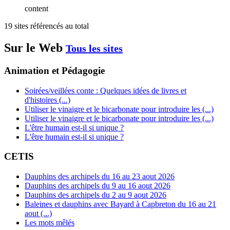
content
19 sites référencés au total
Sur le Web
Tous les sites
Animation et Pédagogie
Soirées/veillées conte : Quelques idées de livres et
d'histoires (...)
Utiliser le vinaigre et le bicarbonate pour introduire les (...)
Utiliser le vinaigre et le bicarbonate pour introduire les (...)
L'être humain est-il si unique ?
L'être humain est-il si unique ?
CETIS
Dauphins des archipels du 16 au 23 aout 2026
Dauphins des archipels du 9 au 16 aout 2026
Dauphins des archipels du 2 au 9 aout 2026
Baleines et dauphins avec Bayard à Capbreton du 16 au 21
aout (...)
Les mots mêlés