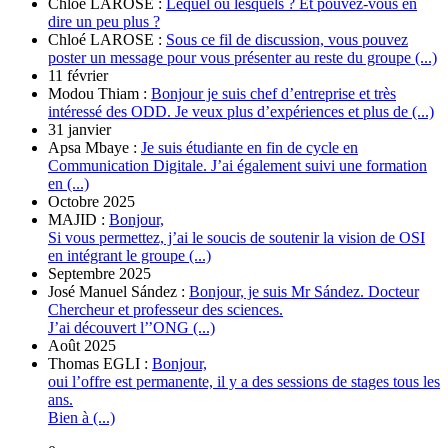
Chloé LAROSE :
Lequel ou lesquels ? Et pouvez-vous en
dire un peu plus ?
Chloé LAROSE :
Sous ce fil de discussion, vous pouvez
poster un message pour vous présenter au reste du groupe (...)
11 février
Modou Thiam :
Bonjour je suis chef d’entreprise et très
intéressé des ODD. Je veux plus d’expériences et plus de (...)
31 janvier
Apsa Mbaye :
Je suis étudiante en fin de cycle en
Communication Digitale. J’ai également suivi une formation
en (...)
Octobre 2025
MAJID :
Bonjour,
Si vous permettez, j’ai le soucis de soutenir la vision de OSI
en intégrant le groupe (...)
Septembre 2025
José Manuel Sández :
Bonjour, je suis Mr Sández. Docteur
Chercheur et professeur des sciences.
J’ai découvert l’’ONG (...)
Août 2025
Thomas EGLI :
Bonjour,
oui l’offre est permanente, il y a des sessions de stages tous les
ans.
Bien à (...)