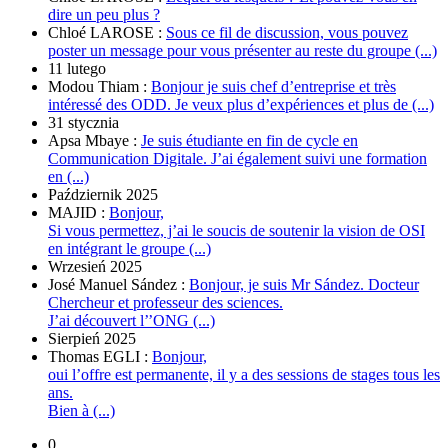
dire un peu plus ?
Chloé LAROSE :
Sous ce fil de discussion, vous pouvez
poster un message pour vous présenter au reste du groupe (...)
11 lutego
Modou Thiam :
Bonjour je suis chef d’entreprise et très
intéressé des ODD. Je veux plus d’expériences et plus de (...)
31 stycznia
Apsa Mbaye :
Je suis étudiante en fin de cycle en
Communication Digitale. J’ai également suivi une formation
en (...)
Październik 2025
MAJID :
Bonjour,
Si vous permettez, j’ai le soucis de soutenir la vision de OSI
en intégrant le groupe (...)
Wrzesień 2025
José Manuel Sández :
Bonjour, je suis Mr Sández. Docteur
Chercheur et professeur des sciences.
J’ai découvert l’’ONG (...)
Sierpień 2025
Thomas EGLI :
Bonjour,
oui l’offre est permanente, il y a des sessions de stages tous les
ans.
Bien à (...)
0