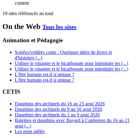
content
19 sites référencés au total
On the Web
Tous les sites
Animation et Pédagogie
Soirées/veillées conte : Quelques idées de livres et
d'histoires (...)
Utiliser le vinaigre et le bicarbonate pour introduire les (...)
Utiliser le vinaigre et le bicarbonate pour introduire les (...)
L'être humain est-il si unique ?
L'être humain est-il si unique ?
CETIS
Dauphins des archipels du 16 au 23 aout 2026
Dauphins des archipels du 9 au 16 aout 2026
Dauphins des archipels du 2 au 9 aout 2026
Baleines et dauphins avec Bayard à Capbreton du 16 au 21
aout (...)
Les mots mêlés