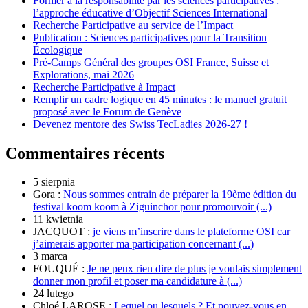
Former à la responsabilité par les sciences participatives :
l’approche éducative d’Objectif Sciences International
Recherche Participative au service de l’Impact
Publication : Sciences participatives pour la Transition
Écologique
Pré-Camps Général des groupes OSI France, Suisse et
Explorations, mai 2026
Recherche Participative à Impact
Remplir un cadre logique en 45 minutes : le manuel gratuit
proposé avec le Forum de Genève
Devenez mentore des Swiss TecLadies 2026-27 !
Commentaires récents
5 sierpnia
Gora :
Nous sommes entrain de préparer la 19ème édition du
festival koom koom à Ziguinchor pour promouvoir (...)
11 kwietnia
JACQUOT :
je viens m’inscrire dans le plateforme OSI car
j’aimerais apporter ma participation concernant (...)
3 marca
FOUQUÉ :
Je ne peux rien dire de plus je voulais simplement
donner mon profil et poser ma candidature à (...)
24 lutego
Chloé LAROSE :
Lequel ou lesquels ? Et pouvez-vous en