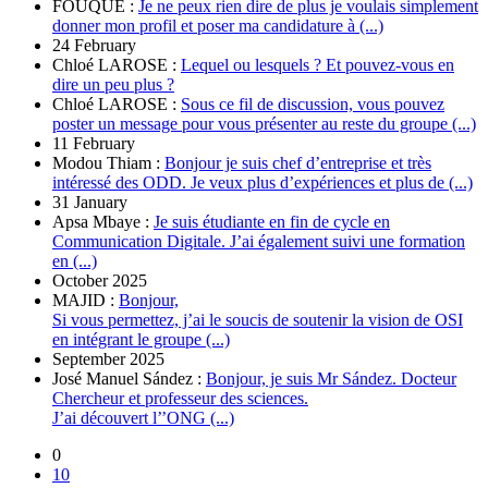
FOUQUÉ :
Je ne peux rien dire de plus je voulais simplement
donner mon profil et poser ma candidature à (...)
24 February
Chloé LAROSE :
Lequel ou lesquels ? Et pouvez-vous en
dire un peu plus ?
Chloé LAROSE :
Sous ce fil de discussion, vous pouvez
poster un message pour vous présenter au reste du groupe (...)
11 February
Modou Thiam :
Bonjour je suis chef d’entreprise et très
intéressé des ODD. Je veux plus d’expériences et plus de (...)
31 January
Apsa Mbaye :
Je suis étudiante en fin de cycle en
Communication Digitale. J’ai également suivi une formation
en (...)
October 2025
MAJID :
Bonjour,
Si vous permettez, j’ai le soucis de soutenir la vision de OSI
en intégrant le groupe (...)
September 2025
José Manuel Sández :
Bonjour, je suis Mr Sández. Docteur
Chercheur et professeur des sciences.
J’ai découvert l’’ONG (...)
0
10