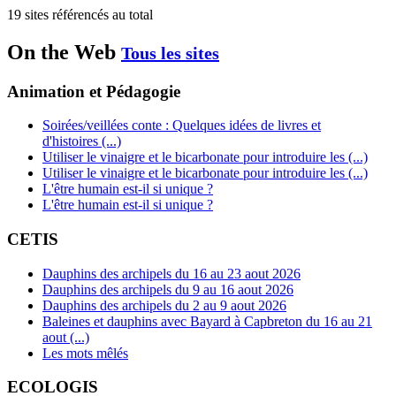
19 sites référencés au total
On the Web
Tous les sites
Animation et Pédagogie
Soirées/veillées conte : Quelques idées de livres et
d'histoires (...)
Utiliser le vinaigre et le bicarbonate pour introduire les (...)
Utiliser le vinaigre et le bicarbonate pour introduire les (...)
L'être humain est-il si unique ?
L'être humain est-il si unique ?
CETIS
Dauphins des archipels du 16 au 23 aout 2026
Dauphins des archipels du 9 au 16 aout 2026
Dauphins des archipels du 2 au 9 aout 2026
Baleines et dauphins avec Bayard à Capbreton du 16 au 21
aout (...)
Les mots mêlés
ECOLOGIS