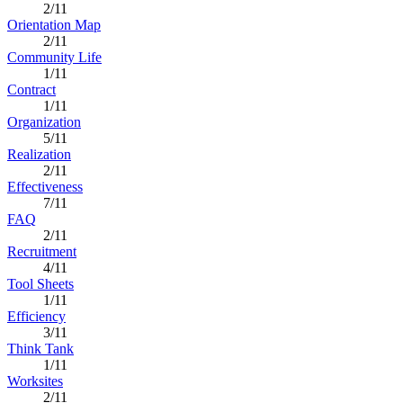
2/11
Orientation Map
2/11
Community Life
1/11
Contract
1/11
Organization
5/11
Realization
2/11
Effectiveness
7/11
FAQ
2/11
Recruitment
4/11
Tool Sheets
1/11
Efficiency
3/11
Think Tank
1/11
Worksites
2/11