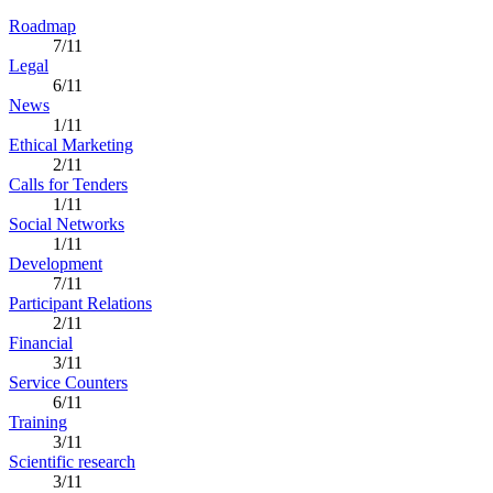
Roadmap
7/11
Legal
6/11
News
1/11
Ethical Marketing
2/11
Calls for Tenders
1/11
Social Networks
1/11
Development
7/11
Participant Relations
2/11
Financial
3/11
Service Counters
6/11
Training
3/11
Scientific research
3/11