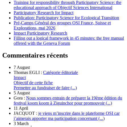
Training for responsibility through Participatory Science: the
educational approach of Objectif Sciences International
Participatory Research for Impact
Publication: Participatory Science for Ecological Transition
Pré-Camps Général des groupes OSI France, Suisse et
Explorations, mai 2026
Impact Participatory Research
Filling out a logical framework in 45 minutes: the free manual
offered with the Geneva Forum
Commentaires récents
7 August
Thomas EGLI :
Catégorie éditoriale
Impact
Objectif de cette fiche
Permettre au fundraiser de faire (...)
5 August
Gora :
Nous sommes entrain de préparer la 19ème édition du
festival koom koom à Ziguinchor pour promouvoir (...)
11 April
JACQUOT :
je viens m’inscrire dans le plateforme OSI car
j’aimerais apporter ma participation concernant (...)
3 March