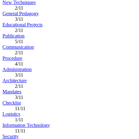
New Techniques
2/11
General Pedagogy
3/11
Educational Projects
2/11
Publication
5/11
Communication
2/11
Procedure
4/11
Administration
3/11
Architecture
2/11
Mandates
3/11
Checklist
11/11
Logistics
1/11
Information Technology
11/11
Security