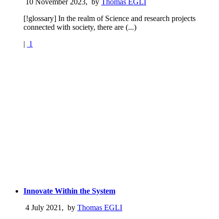
10 November 2023
,
by
Thomas EGLI
[!glossary] In the realm of Science and research projects
connected with society, there are (...)
|
1
Innovate Within the System
4 July 2021
,
by
Thomas EGLI