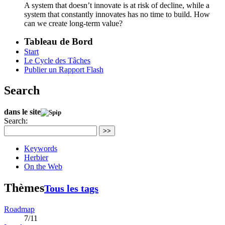
A system that doesn’t innovate is at risk of decline, while a
system that constantly innovates has no time to build. How
can we create long-term value?
Tableau de Bord
Start
Le Cycle des Tâches
Publier un Rapport Flash
Search
dans le site
Search:
>>
Keywords
Herbier
On the Web
Thèmes
Tous les tags
Roadmap
7/11