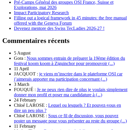
Pré-Camps Général des groupes OSI France, Suisse et
Explorations, mai 2026
Impact Participatory Research
Filling out a logical framework in 45 minutes: the free manual
offered with the Geneva Forum
Devenez mentore des Swiss TecLadies 2026-27 !
Commentaires récents
5 August
Gora :
Nous sommes entrain de préparer la 19ème édition du
festival koom koom à Ziguinchor pour promouvoir (...)
11 April
JACQUOT :
je viens m’inscrire dans le plateforme OSI car
j’aimerais apporter ma participation concernant (...)
3 March
FOUQUÉ :
Je ne peux rien dire de plus je voulais simplement
donner mon profil et poser ma candidature à (...)
24 February
Chloé LAROSE :
Lequel ou lesquels ? Et pouvez-vous en
dire un peu plus ?
Chloé LAROSE :
Sous ce fil de discussion, vous pouvez
poster un message pour vous présenter au reste du groupe (...)
11 February