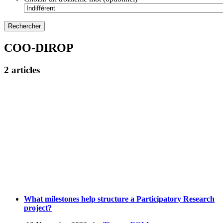
COO-DIROP
2 articles
What milestones help structure a Participatory Research
project?