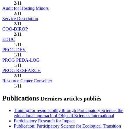
2/11
Audit for Hosting Minors
2/11
Service Description
2/11
COO-DIROP
2/11
EDUC
1/11
PROG DEV
1/11
PROG PEDA-LOG
1/11
PROG RESEARCH
2/11
Resource Center Conseiller
1/11
Publications
Derniers articles publiés
Training for responsibility through Participatory Science: the
educational approach of Objectif Sciences International
Participatory Research for Impact
Publication: Participatory Science for Ecological Transition