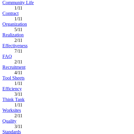
Community Life
1/11
Contract
1/11
Organization
5/11
Realization
2/11
Effectiveness
7/11
FAQ
2/11
Recruitment
4/11
Tool Sheets
1/11
Efficiency
3/11
Think Tank
1/11
Worksites
2/11
Quality
3/11
Standards