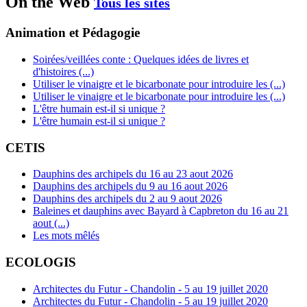
On the Web
Tous les sites
Animation et Pédagogie
Soirées/veillées conte : Quelques idées de livres et
d'histoires (...)
Utiliser le vinaigre et le bicarbonate pour introduire les (...)
Utiliser le vinaigre et le bicarbonate pour introduire les (...)
L'être humain est-il si unique ?
L'être humain est-il si unique ?
CETIS
Dauphins des archipels du 16 au 23 aout 2026
Dauphins des archipels du 9 au 16 aout 2026
Dauphins des archipels du 2 au 9 aout 2026
Baleines et dauphins avec Bayard à Capbreton du 16 au 21
aout (...)
Les mots mêlés
ECOLOGIS
Architectes du Futur - Chandolin - 5 au 19 juillet 2020
Architectes du Futur - Chandolin - 5 au 19 juillet 2020