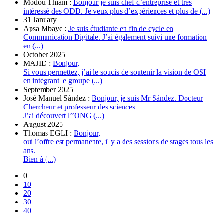
Modou Thiam :
Bonjour je suis chef d’entreprise et très
intéressé des ODD. Je veux plus d’expériences et plus de (...)
31 January
Apsa Mbaye :
Je suis étudiante en fin de cycle en
Communication Digitale. J’ai également suivi une formation
en (...)
October 2025
MAJID :
Bonjour,
Si vous permettez, j’ai le soucis de soutenir la vision de OSI
en intégrant le groupe (...)
September 2025
José Manuel Sández :
Bonjour, je suis Mr Sández. Docteur
Chercheur et professeur des sciences.
J’ai découvert l’’ONG (...)
August 2025
Thomas EGLI :
Bonjour,
oui l’offre est permanente, il y a des sessions de stages tous les
ans.
Bien à (...)
0
10
20
30
40