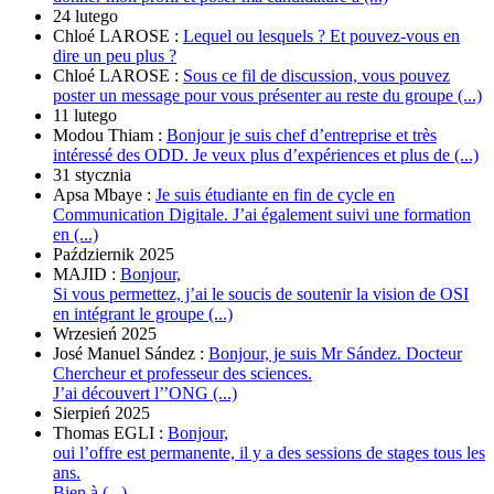
24 lutego
Chloé LAROSE :
Lequel ou lesquels ? Et pouvez-vous en
dire un peu plus ?
Chloé LAROSE :
Sous ce fil de discussion, vous pouvez
poster un message pour vous présenter au reste du groupe (...)
11 lutego
Modou Thiam :
Bonjour je suis chef d’entreprise et très
intéressé des ODD. Je veux plus d’expériences et plus de (...)
31 stycznia
Apsa Mbaye :
Je suis étudiante en fin de cycle en
Communication Digitale. J’ai également suivi une formation
en (...)
Październik 2025
MAJID :
Bonjour,
Si vous permettez, j’ai le soucis de soutenir la vision de OSI
en intégrant le groupe (...)
Wrzesień 2025
José Manuel Sández :
Bonjour, je suis Mr Sández. Docteur
Chercheur et professeur des sciences.
J’ai découvert l’’ONG (...)
Sierpień 2025
Thomas EGLI :
Bonjour,
oui l’offre est permanente, il y a des sessions de stages tous les
ans.
Bien à (...)