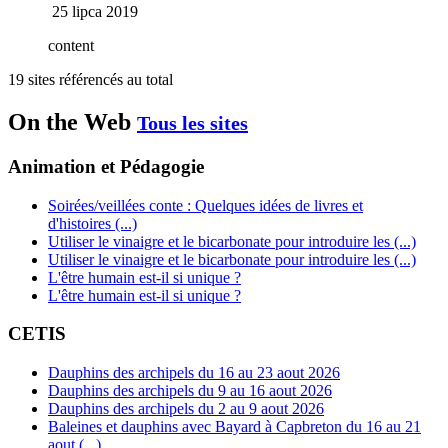
25 lipca 2019
content
19 sites référencés au total
On the Web
Tous les sites
Animation et Pédagogie
Soirées/veillées conte : Quelques idées de livres et
d'histoires (...)
Utiliser le vinaigre et le bicarbonate pour introduire les (...)
Utiliser le vinaigre et le bicarbonate pour introduire les (...)
L'être humain est-il si unique ?
L'être humain est-il si unique ?
CETIS
Dauphins des archipels du 16 au 23 aout 2026
Dauphins des archipels du 9 au 16 aout 2026
Dauphins des archipels du 2 au 9 aout 2026
Baleines et dauphins avec Bayard à Capbreton du 16 au 21
aout (...)