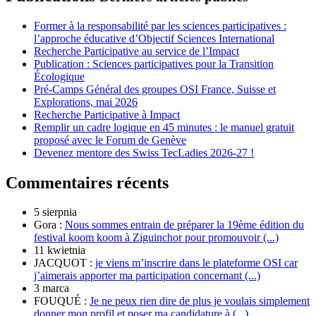
Former à la responsabilité par les sciences participatives :
l’approche éducative d’Objectif Sciences International
Recherche Participative au service de l’Impact
Publication : Sciences participatives pour la Transition
Écologique
Pré-Camps Général des groupes OSI France, Suisse et
Explorations, mai 2026
Recherche Participative à Impact
Remplir un cadre logique en 45 minutes : le manuel gratuit
proposé avec le Forum de Genève
Devenez mentore des Swiss TecLadies 2026-27 !
Commentaires récents
5 sierpnia
Gora :
Nous sommes entrain de préparer la 19ème édition du
festival koom koom à Ziguinchor pour promouvoir (...)
11 kwietnia
JACQUOT :
je viens m’inscrire dans le plateforme OSI car
j’aimerais apporter ma participation concernant (...)
3 marca
FOUQUÉ :
Je ne peux rien dire de plus je voulais simplement
donner mon profil et poser ma candidature à (...)