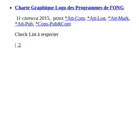
Charte Graphique Logo des Programmes de l’ONG
11 czerwca 2015
,
przez
*Att-Com
,
*Att-Log
,
*Att-Mark
,
*Att-Pub
,
*Cons-Pub&Com
Check List à respecter
|
2