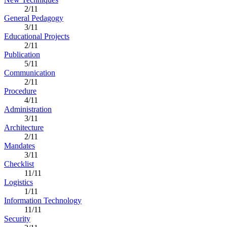
2/11
General Pedagogy
3/11
Educational Projects
2/11
Publication
5/11
Communication
2/11
Procedure
4/11
Administration
3/11
Architecture
2/11
Mandates
3/11
Checklist
11/11
Logistics
1/11
Information Technology
11/11
Security