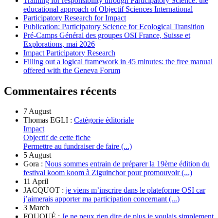
Training for responsibility through Participatory Science: the
educational approach of Objectif Sciences International
Participatory Research for Impact
Publication: Participatory Science for Ecological Transition
Pré-Camps Général des groupes OSI France, Suisse et
Explorations, mai 2026
Impact Participatory Research
Filling out a logical framework in 45 minutes: the free manual
offered with the Geneva Forum
Commentaires récents
7 August
Thomas EGLI :
Catégorie éditoriale
Impact
Objectif de cette fiche
Permettre au fundraiser de faire (...)
5 August
Gora :
Nous sommes entrain de préparer la 19ème édition du
festival koom koom à Ziguinchor pour promouvoir (...)
11 April
JACQUOT :
je viens m’inscrire dans le plateforme OSI car
j’aimerais apporter ma participation concernant (...)
3 March
FOUQUÉ :
Je ne peux rien dire de plus je voulais simplement