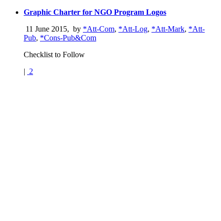
Graphic Charter for NGO Program Logos
11 June 2015
,
by
*Att-Com
,
*Att-Log
,
*Att-Mark
,
*Att-
Pub
,
*Cons-Pub&Com
Checklist to Follow
|
2