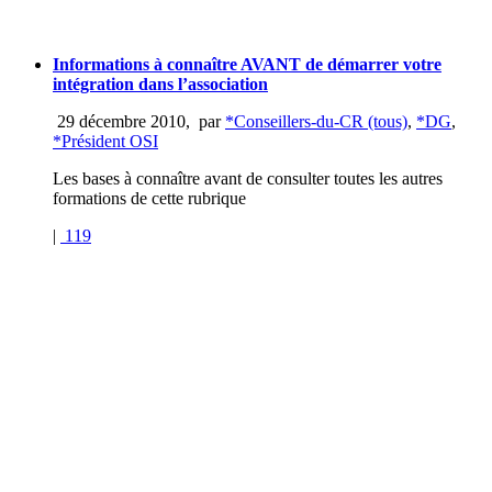
Informations à connaître AVANT de démarrer votre
intégration dans l’association
29 décembre 2010
,
par
*Conseillers-du-CR (tous)
,
*DG
,
*Président OSI
Les bases à connaître avant de consulter toutes les autres
formations de cette rubrique
|
119