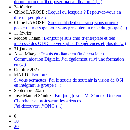
donner mon profil et poser ma candidature à (...)
24 février
Chloé LAROSE :
Lequel ou lesquels ? Et pouvez-vous en
dire un peu plus ?
Chloé LAROSE :
Sous ce fil de discussion, vous pouvez
poster un message pour vous présenter au reste du groupe (...)
11 février
Modou Thiam :
Bonjour je suis chef d’entreprise et très
intéressé des ODD. Je veux plus d’expériences et plus de (...)
31 janvier
Apsa Mbaye :
Je suis étudiante en fin de cycle en
Communication Digitale. J’ai également suivi une formation
en (...)
Octobre 2025
MAJID :
Bonjour,
Si vous permettez, j’ai le soucis de soutenir la vision de OSI
en intégrant le groupe (...)
Septembre 2025
José Manuel Sández :
Bonjour, je suis Mr Sández. Docteur
Chercheur et professeur des sciences.
J’ai découvert l’’ONG (...)
0
10
20