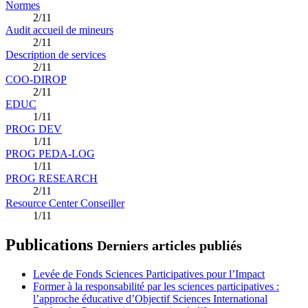
Normes
2/11
Audit accueil de mineurs
2/11
Description de services
2/11
COO-DIROP
2/11
EDUC
1/11
PROG DEV
1/11
PROG PEDA-LOG
1/11
PROG RESEARCH
2/11
Resource Center Conseiller
1/11
Publications
Derniers articles publiés
Levée de Fonds Sciences Participatives pour l’Impact
Former à la responsabilité par les sciences participatives :
l’approche éducative d’Objectif Sciences International