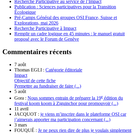
Recherche Participative au service de l’Impact
Publication : Sciences participatives pour la Transition
Écologique
Pré-Camps Général des groupes OSI France, Suisse et
Explorations, mai 2026
Recherche Participative à Impact
Remplir un cadre logique en 45 minutes : le manuel gratuit
proposé avec le Forum de Genève
Commentaires récents
7 août
Thomas EGLI :
Catégorie éditoriale
Impact
Objectif de cette fiche
Permettre au fundraiser de faire (...)
5 août
e
Gora :
Nous sommes entrain de préparer la 19
édition du
festival koom koom à Ziguinchor pour promouvoir (...)
11 avril
JACQUOT :
je viens m’inscrire dans le plateforme OSI car
j’aimerais apporter ma participation concernant (...)
3 mars
FOUQUÉ :
Je ne peux rien dire de plus je voulais simplement