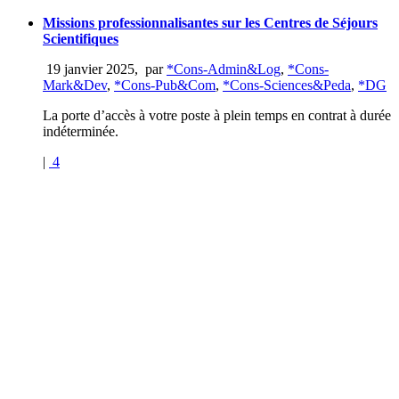
Missions professionnalisantes sur les Centres de Séjours
Scientifiques
19 janvier 2025
,
par
*Cons-Admin&Log
,
*Cons-
Mark&Dev
,
*Cons-Pub&Com
,
*Cons-Sciences&Peda
,
*DG
La porte d’accès à votre poste à plein temps en contrat à durée
indéterminée.
|
4