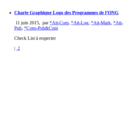
Charte Graphique Logo des Programmes de l’ONG
11 juin 2015
,
par
*Att-Com
,
*Att-Log
,
*Att-Mark
,
*Att-
Pub
,
*Cons-Pub&Com
Check List à respecter
|
2