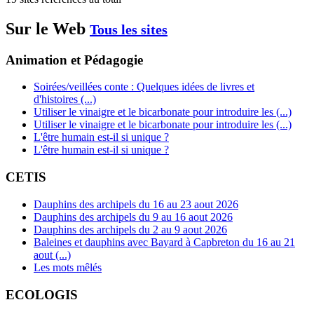
Sur le Web
Tous les sites
Animation et Pédagogie
Soirées/veillées conte : Quelques idées de livres et
d'histoires (...)
Utiliser le vinaigre et le bicarbonate pour introduire les (...)
Utiliser le vinaigre et le bicarbonate pour introduire les (...)
L'être humain est-il si unique ?
L'être humain est-il si unique ?
CETIS
Dauphins des archipels du 16 au 23 aout 2026
Dauphins des archipels du 9 au 16 aout 2026
Dauphins des archipels du 2 au 9 aout 2026
Baleines et dauphins avec Bayard à Capbreton du 16 au 21
aout (...)
Les mots mêlés
ECOLOGIS