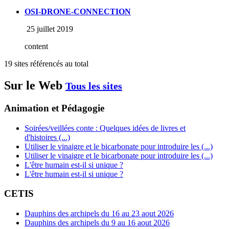
OSI-DRONE-CONNECTION
25 juillet 2019
content
19 sites référencés au total
Sur le Web
Tous les sites
Animation et Pédagogie
Soirées/veillées conte : Quelques idées de livres et
d'histoires (...)
Utiliser le vinaigre et le bicarbonate pour introduire les (...)
Utiliser le vinaigre et le bicarbonate pour introduire les (...)
L'être humain est-il si unique ?
L'être humain est-il si unique ?
CETIS
Dauphins des archipels du 16 au 23 aout 2026
Dauphins des archipels du 9 au 16 aout 2026