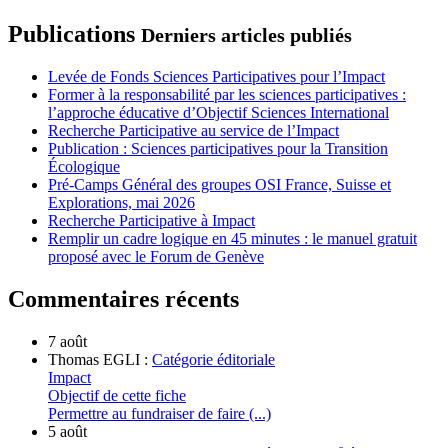
Publications
Derniers articles publiés
Levée de Fonds Sciences Participatives pour l’Impact
Former à la responsabilité par les sciences participatives :
l’approche éducative d’Objectif Sciences International
Recherche Participative au service de l’Impact
Publication : Sciences participatives pour la Transition
Écologique
Pré-Camps Général des groupes OSI France, Suisse et
Explorations, mai 2026
Recherche Participative à Impact
Remplir un cadre logique en 45 minutes : le manuel gratuit
proposé avec le Forum de Genève
Commentaires récents
7 août
Thomas EGLI :
Catégorie éditoriale
Impact
Objectif de cette fiche
Permettre au fundraiser de faire (...)
5 août