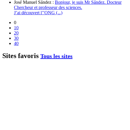
José Manuel Sández :
Bonjour, je suis Mr Sández. Docteur
Chercheur et professeur des sciences.
J’ai découvert l’’ONG (...)
0
10
20
30
40
Sites favoris
Tous les sites