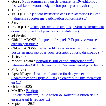
e
Gora :
Nous sommes entrain de préparer la 19
édition du
festival koom koom à Ziguinchor pour promouvoir (...)
11 avril
JACQUOT :
je viens m’inscrire dans le plateforme OSI car
j’aimerais apporter ma participation concernant (...)
3 mars
FOUQUÉ :
Je ne peux rien dire de plus je voulais simplement
donner mon profil et poser ma candidature à (...)
24 février
Chloé LAROSE :
Lequel ou lesquels ? Et pouvez-vous en
dire un peu plus ?
Chloé LAROSE :
Sous ce fil de discussion, vous pouvez
poster un message pour vous présenter au reste du groupe (...)
11 février
Modou Thiam :
Bonjour je suis chef d’entreprise et très
intéressé des ODD. Je veux plus d’expériences et plus de (...)
31 janvier
Apsa Mbaye :
Je suis étudiante en fin de cycle en
Communication Digitale. J’ai également suivi une formation
en (...)
Octobre 2025
MAJID :
Bonjour,
Si vous permettez, j’ai le soucis de soutenir la vision de OSI
en intégrant le groupe (...)
Septembre 2025