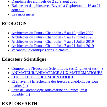
Dauphins des archipels du 2 au 9 aout 2026
Baleines et dauphins avec Bayard à Capbreton du 16 au 21
aout (...)
Les mots mêlés
ECOLOGIS
Architectes du Futur - Chandolin - 5 au 19 juillet 2020
Architectes du Futur - Chandolin - 5 au 19 juillet 2020
Architectes du Futur - Chandolin - 7 au 21 Juillet 2019
Architectes du Futur - Chandolin - 7 au 21 Juillet 2019
Vacances Scientifiques dans la Nature !
Educateur Scientifique
Comprendre l'Education Scientifique, ses Origines et ses (...)
ANIMATEUR/ANIMATRICE AUX MATHEMATIQUES
EDUCATEUR.TRICE SCIENTIFIQUE
Et en avant à la recherche des trésors archéologiques sous-
marins (...)
Faire de l'archéologie sous-marine en France, c'est
possible (...)
EXPLOREARTH