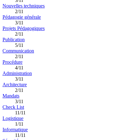
3/11
Nouvelles techniques
2/11
Pédagogie générale
3/11
Projets Pédagogiques
2/11
Publication
5/11
Communication
2/11
Procédure
4/11
Administration
3/11
Architecture
2/11
Mandats
3/11
Check List
11/11
Logistique
1/11
Informatique
11/11