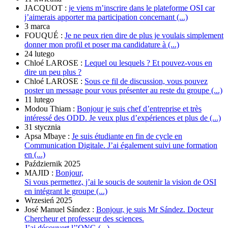
JACQUOT :
je viens m’inscrire dans le plateforme OSI car
j’aimerais apporter ma participation concernant (...)
3 marca
FOUQUÉ :
Je ne peux rien dire de plus je voulais simplement
donner mon profil et poser ma candidature à (...)
24 lutego
Chloé LAROSE :
Lequel ou lesquels ? Et pouvez-vous en
dire un peu plus ?
Chloé LAROSE :
Sous ce fil de discussion, vous pouvez
poster un message pour vous présenter au reste du groupe (...)
11 lutego
Modou Thiam :
Bonjour je suis chef d’entreprise et très
intéressé des ODD. Je veux plus d’expériences et plus de (...)
31 stycznia
Apsa Mbaye :
Je suis étudiante en fin de cycle en
Communication Digitale. J’ai également suivi une formation
en (...)
Październik 2025
MAJID :
Bonjour,
Si vous permettez, j’ai le soucis de soutenir la vision de OSI
en intégrant le groupe (...)
Wrzesień 2025
José Manuel Sández :
Bonjour, je suis Mr Sández. Docteur
Chercheur et professeur des sciences.
J’ai découvert l’’ONG (...)