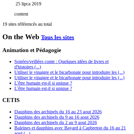
25 lipca 2019
content
19 sites référencés au total
On the Web
Tous les sites
Animation et Pédagogie
Soirées/veillées conte : Quelques idées de livres et
d'histoires (...)
Utiliser le vinaigre et le bicarbonate pour introduire les (...)
Utiliser le vinaigre et le bicarbonate pour introduire les (...)
L'être humain est-il si unique ?
L'être humain est-il si unique ?
CETIS
Dauphins des archipels du 16 au 23 aout 2026
Dauphins des archipels du 9 au 16 aout 2026
Dauphins des archipels du 2 au 9 aout 2026
Baleines et dauphins avec Bayard à Capbreton du 16 au 21
aout (...)