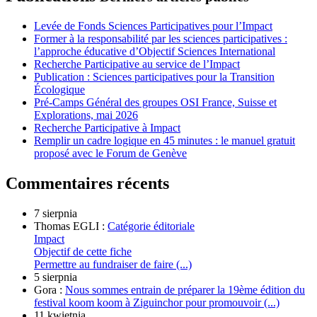
Levée de Fonds Sciences Participatives pour l’Impact
Former à la responsabilité par les sciences participatives :
l’approche éducative d’Objectif Sciences International
Recherche Participative au service de l’Impact
Publication : Sciences participatives pour la Transition
Écologique
Pré-Camps Général des groupes OSI France, Suisse et
Explorations, mai 2026
Recherche Participative à Impact
Remplir un cadre logique en 45 minutes : le manuel gratuit
proposé avec le Forum de Genève
Commentaires récents
7 sierpnia
Thomas EGLI :
Catégorie éditoriale
Impact
Objectif de cette fiche
Permettre au fundraiser de faire (...)
5 sierpnia
Gora :
Nous sommes entrain de préparer la 19ème édition du
festival koom koom à Ziguinchor pour promouvoir (...)
11 kwietnia