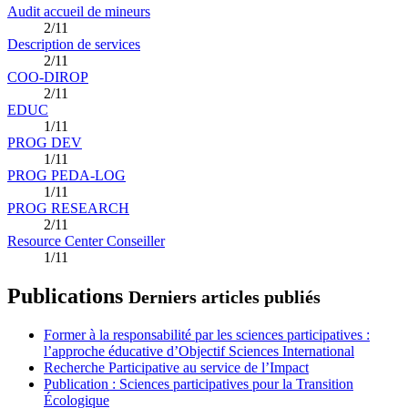
Audit accueil de mineurs
2/11
Description de services
2/11
COO-DIROP
2/11
EDUC
1/11
PROG DEV
1/11
PROG PEDA-LOG
1/11
PROG RESEARCH
2/11
Resource Center Conseiller
1/11
Publications
Derniers articles publiés
Former à la responsabilité par les sciences participatives :
l’approche éducative d’Objectif Sciences International
Recherche Participative au service de l’Impact
Publication : Sciences participatives pour la Transition
Écologique