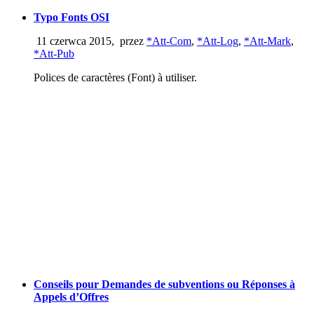
Typo Fonts OSI
11 czerwca 2015
,
przez
*Att-Com
,
*Att-Log
,
*Att-Mark
,
*Att-Pub
Polices de caractères (Font) à utiliser.
Conseils pour Demandes de subventions ou Réponses à
Appels d’Offres