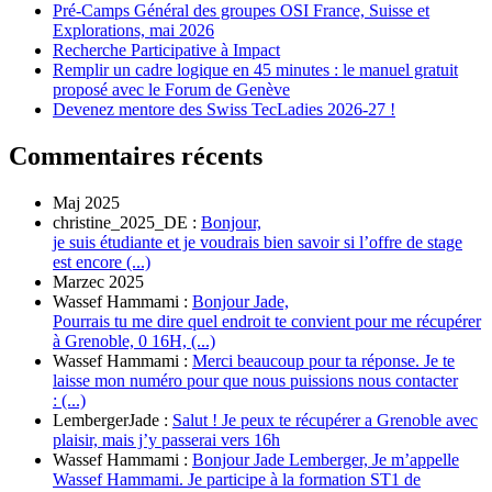
Pré-Camps Général des groupes OSI France, Suisse et
Explorations, mai 2026
Recherche Participative à Impact
Remplir un cadre logique en 45 minutes : le manuel gratuit
proposé avec le Forum de Genève
Devenez mentore des Swiss TecLadies 2026-27 !
Commentaires récents
Maj 2025
christine_2025_DE :
Bonjour,
je suis étudiante et je voudrais bien savoir si l’offre de stage
est encore (...)
Marzec 2025
Wassef Hammami :
Bonjour Jade,
Pourrais tu me dire quel endroit te convient pour me récupérer
à Grenoble, 0 16H, (...)
Wassef Hammami :
Merci beaucoup pour ta réponse. Je te
laisse mon numéro pour que nous puissions nous contacter
: (...)
LembergerJade :
Salut ! Je peux te récupérer a Grenoble avec
plaisir, mais j’y passerai vers 16h
Wassef Hammami :
Bonjour Jade Lemberger, Je m’appelle
Wassef Hammami. Je participe à la formation ST1 de