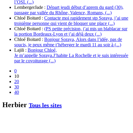
l’OSI. (...)
LembergerJade :
Départ jeudi début d’aprem du gard (30),
passage par vallée du Rhône, Valence, Romans, (...)
Chloé Boitard :
Contacte moi rapidement stp Soraya, j’ai une
troisième personne qui vient de bloquer une place (...)
Chloé Boitard :
(PS petite précision, j’ai mis un blablacar sur
la portion Bordeaux-Lyon et j’ai déjà deux (...)
Chloé Boitard :
Bonjour Soraya, Alors dans l’idée, pas de
soucis, je peux même t’héberger le mardi 11 au soir à (...)
Lajili :
Bonjour Chloé,
Je m’appelle Soraya.J’habite La Rochelle et je suis intéressée
par le covoiturage (...)
0
10
20
30
40
Herbier
Tous les sites