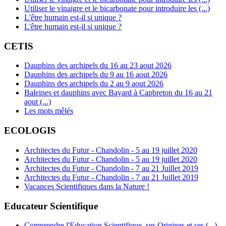
Utiliser le vinaigre et le bicarbonate pour introduire les (...)
L'être humain est-il si unique ?
L'être humain est-il si unique ?
CETIS
Dauphins des archipels du 16 au 23 aout 2026
Dauphins des archipels du 9 au 16 aout 2026
Dauphins des archipels du 2 au 9 aout 2026
Baleines et dauphins avec Bayard à Capbreton du 16 au 21
aout (...)
Les mots mêlés
ECOLOGIS
Architectes du Futur - Chandolin - 5 au 19 juillet 2020
Architectes du Futur - Chandolin - 5 au 19 juillet 2020
Architectes du Futur - Chandolin - 7 au 21 Juillet 2019
Architectes du Futur - Chandolin - 7 au 21 Juillet 2019
Vacances Scientifiques dans la Nature !
Educateur Scientifique
Comprendre l'Education Scientifique, ses Origines et ses (...)