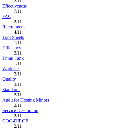
2/11
Effectiveness
7/11
FAQ
2/11
Recruitment
4/11
Tool Sheets
1/11
Efficiency
3/11
Think Tank
1/11
Worksites
2/11
Quality
3/11
Standards
2/11
Audit for Hosting Minors
2/11
Service Description
2/11
COO-DIROP
2/11