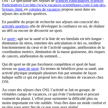
OSI : Le spécialiste des Séjours de
sciences Participatives
Sciences
Participatives
Les http://www.vacances-scientifiques.com/-Liste-des-
Sejours-.html.
en
colonies de vacances
propose aussi dans ses
séjours des activités sportives.
En parallèle du projet de recherche nos séjours ont concocté des
activités sportives
afin de développer la confiance en soi, de réaliser
un défi ou encore de découvrir un sport.
Le
sport¬
agit sur la santé et la liste de ses bienfaits est très longue :
diminution du stress, entretien des articulations et des os, meilleur
fonctionnement du cœur et de l’activité sanguine, amélioration de la
coordination motrice, diminution de la masse graisseuse, des risques
de cancers, amélioration du sommeil…
Qui dit sport ne dit pas forcément compétition et sport de haut
niveau ou
stage de sport
. En termes de bénéfices pour sa santé, une
activité physique pratiquée plusieurs fois par semaine de façon
ludique suffit ce qui est proposé lors des colonies de vacances chez
OSI.
Au cours des séjours chez OSI, l’activité se fait en groupe, de
véritables camps de vacances, ce qui évite l’isolement et procure
vraiment du plaisir. L’effort pour surmonter la difficulté plus ou
moins importante est vite oubliée. Vous êtes dans un mode confort et
en plus vous serez fier de ce que vous avez réalisé.