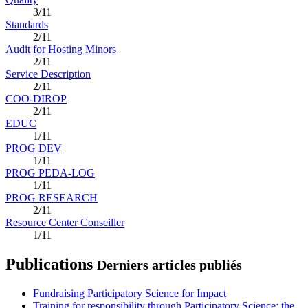
3/11
Standards
2/11
Audit for Hosting Minors
2/11
Service Description
2/11
COO-DIROP
2/11
EDUC
1/11
PROG DEV
1/11
PROG PEDA-LOG
1/11
PROG RESEARCH
2/11
Resource Center Conseiller
1/11
Publications
Derniers articles publiés
Fundraising Participatory Science for Impact
Training for responsibility through Participatory Science: the