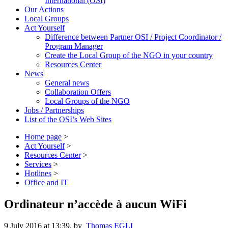
International (OSI)
Our Actions
Local Groups
Act Yourself
Difference between Partner OSI / Project Coordinator /
Program Manager
Create the Local Group of the NGO in your country
Resources Center
News
General news
Collaboration Offers
Local Groups of the NGO
Jobs / Partnerships
List of the OSI’s Web Sites
Home page
>
Act Yourself
>
Resources Center
>
Services
>
Hotlines
>
Office and IT
Ordinateur n’accède à aucun WiFi
9 July 2016 at 13:39
,
by
Thomas EGLI