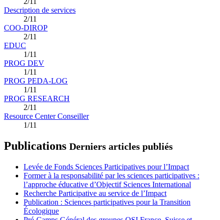
2/11
Description de services
2/11
COO-DIROP
2/11
EDUC
1/11
PROG DEV
1/11
PROG PEDA-LOG
1/11
PROG RESEARCH
2/11
Resource Center Conseiller
1/11
Publications
Derniers articles publiés
Levée de Fonds Sciences Participatives pour l’Impact
Former à la responsabilité par les sciences participatives :
l’approche éducative d’Objectif Sciences International
Recherche Participative au service de l’Impact
Publication : Sciences participatives pour la Transition
Écologique
Pré-Camps Général des groupes OSI France, Suisse et