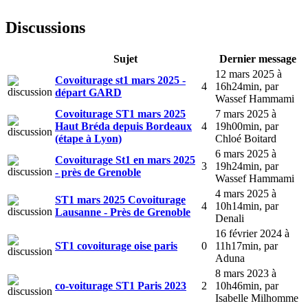
Discussions
Sujet
Dernier message
12 mars 2025 à
Covoiturage st1 mars 2025 -
4
16h24min
,
par
départ GARD
Wassef Hammami
Covoiturage ST1 mars 2025
7 mars 2025 à
Haut Bréda depuis Bordeaux
4
19h00min
,
par
(étape à Lyon)
Chloé Boitard
6 mars 2025 à
Covoiturage St1 en mars 2025
3
19h24min
,
par
- près de Grenoble
Wassef Hammami
4 mars 2025 à
ST1 mars 2025 Covoiturage
4
10h14min
,
par
Lausanne - Près de Grenoble
Denali
16 février 2024 à
ST1 covoiturage oise paris
0
11h17min
,
par
Aduna
8 mars 2023 à
co-voiturage ST1 Paris 2023
2
10h46min
,
par
Isabelle Milhomme