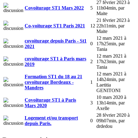
27 février 2023 à
Covoiturage ST1 Mars 2022
5
11h04min
,
par
Maite
21 février 2023 à
Co-voiturage ST1 Paris 2021
12
22h11min
,
par
Maite
12 mars 2021 à
covoiturage depuis Paris - St1
0
17h25min
,
par
2021
Tania
12 mars 2021 à
covoiturage ST1 à Paris mars
2
17h23min
,
par
2019
Tania
12 mars 2021 à
Formation ST1 du 18 au 21
14h24min
,
par
covoiturage Bordeaux -
1
Laetitia
Mandres
GENITONI
10 mars 2020 à
Covoiturage ST1 à Paris
3
13h14min
,
par
Mars 2020
Axelle
28 février 2020 à
Logement et/ou transport
0
09h07min
,
par
depuis Paris.
drdedou