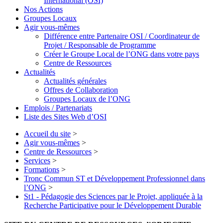
International (OSI)
Nos Actions
Groupes Locaux
Agir vous-mêmes
Différence entre Partenaire OSI / Coordinateur de
Projet / Responsable de Programme
Créer le Groupe Local de l’ONG dans votre pays
Centre de Ressources
Actualités
Actualités générales
Offres de Collaboration
Groupes Locaux de l’ONG
Emplois / Partenariats
Liste des Sites Web d’OSI
Accueil du site
>
Agir vous-mêmes
>
Centre de Ressources
>
Services
>
Formations
>
Tronc Commun ST et Développement Professionnel dans
l’ONG
>
St1 - Pédagogie des Sciences par le Projet, appliquée à la
Recherche Participative pour le Développement Durable