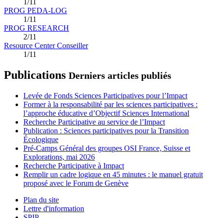
1/11
PROG PEDA-LOG
1/11
PROG RESEARCH
2/11
Resource Center Conseiller
1/11
Publications
Derniers articles publiés
Levée de Fonds Sciences Participatives pour l’Impact
Former à la responsabilité par les sciences participatives :
l’approche éducative d’Objectif Sciences International
Recherche Participative au service de l’Impact
Publication : Sciences participatives pour la Transition
Écologique
Pré-Camps Général des groupes OSI France, Suisse et
Explorations, mai 2026
Recherche Participative à Impact
Remplir un cadre logique en 45 minutes : le manuel gratuit
proposé avec le Forum de Genève
Plan du site
Lettre d'information
SPIP