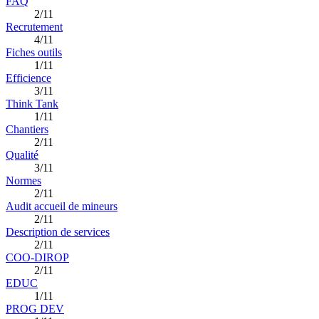
FAQ
2/11
Recrutement
4/11
Fiches outils
1/11
Efficience
3/11
Think Tank
1/11
Chantiers
2/11
Qualité
3/11
Normes
2/11
Audit accueil de mineurs
2/11
Description de services
2/11
COO-DIROP
2/11
EDUC
1/11
PROG DEV