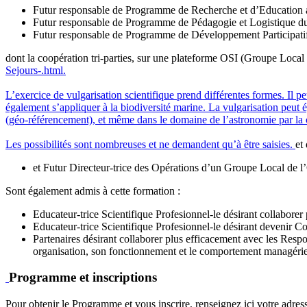
Futur responsable de Programme de Recherche et d’Education 
Futur responsable de Programme de Pédagogie et Logistique 
Futur responsable de Programme de Développement Participati
dont la coopération tri-parties, sur une plateforme OSI (Groupe Local
Sejours-.html.
L’exercice de vulgarisation scientifique prend différentes formes. Il pe
également s’appliquer à la biodiversité marine. La vulgarisation peut 
(géo-référencement), et même dans le domaine de l’astronomie par la c
Les possibilités sont nombreuses et ne demandent qu’à être saisies.
et
et Futur Directeur-trice des Opérations d’un Groupe Local de 
Sont également admis à cette formation :
Educateur-trice Scientifique Profesionnel-le désirant collabor
Educateur-trice Scientifique Profesionnel-le désirant devenir
Partenaires désirant collaborer plus efficacement avec les Res
organisation, son fonctionnement et le comportement managéri
Programme et inscriptions
Pour obtenir le Programme et vous inscrire, renseignez ici votre adress