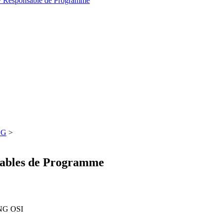
t / Responsable de Programme
NG
>
nsables de Programme
ONG OSI