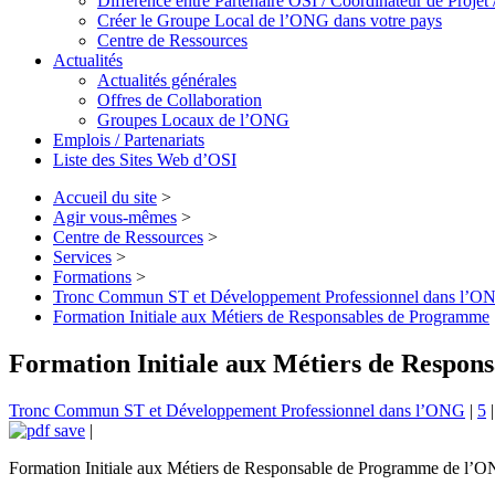
Différence entre Partenaire OSI / Coordinateur de Proje
Créer le Groupe Local de l’ONG dans votre pays
Centre de Ressources
Actualités
Actualités générales
Offres de Collaboration
Groupes Locaux de l’ONG
Emplois / Partenariats
Liste des Sites Web d’OSI
Accueil du site
>
Agir vous-mêmes
>
Centre de Ressources
>
Services
>
Formations
>
Tronc Commun ST et Développement Professionnel dans l’O
Formation Initiale aux Métiers de Responsables de Programme
Formation Initiale aux Métiers de Respo
Tronc Commun ST et Développement Professionnel dans l’ONG
|
5
|
|
Formation Initiale aux Métiers de Responsable de Programme de l’