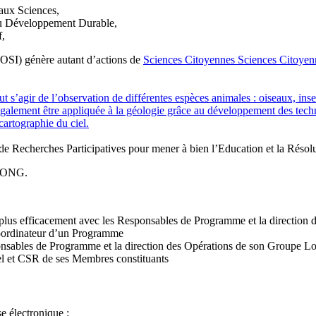
aux Sciences,
du Développement Durable,
f,
 OSI) génère autant d’actions de
Sciences Citoyennes
Sciences Citoyen
ut s’agir de l’observation de différentes espèces animales : oiseaux, inse
également être appliquée à la géologie grâce au développement des techno
artographie du ciel.
 de Recherches Participatives pour mener à bien l’Education et la Rés
l’ONG.
er plus efficacement avec les Responsables de Programme et la directio
 Coordinateur d’un Programme
ponsables de Programme et la direction des Opérations de son Groupe L
el et CSR de ses Membres constituants
e électronique :