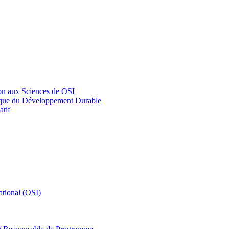
on aux Sciences de OSI
tique du Développement Durable
tif
tional (OSI)