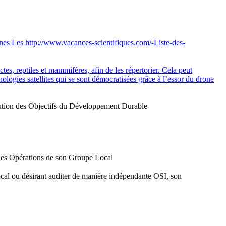
nes
Les http://www.vacances-scientifiques.com/-Liste-des-
ctes, reptiles et mammifères, afin de les répertorier. Cela peut
logies satellites qui se sont démocratisées grâce à l’essor du drone
olution des Objectifs du Développement Durable
n des Opérations de son Groupe Local
ocal ou désirant auditer de manière indépendante OSI, son