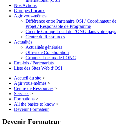
International (OSI)
Nos Actions
Groupes Locaux
Agir vous-mêmes
Différence entre Partenaire OSI / Coordinateur de
Projet / Responsable de Programme
Créer le Groupe Local de l’ONG dans votre pays
Centre de Ressources
Actualités
Actualités générales
Offres de Collaboration
Groupes Locaux de l’ONG
Emplois / Partenariats
Liste des Sites Web d’OSI
Accueil du site
>
Agir vous-mêmes
>
Centre de Ressources
>
Services
>
Formations
>
All the basics to know
>
Devenir Formateur
Devenir Formateur