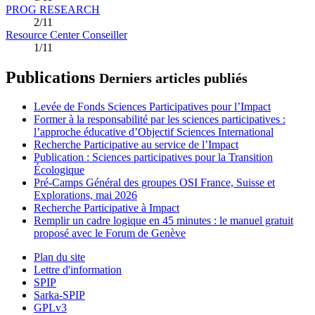
PROG RESEARCH
2/11
Resource Center Conseiller
1/11
Publications
Derniers articles publiés
Levée de Fonds Sciences Participatives pour l’Impact
Former à la responsabilité par les sciences participatives :
l’approche éducative d’Objectif Sciences International
Recherche Participative au service de l’Impact
Publication : Sciences participatives pour la Transition
Écologique
Pré-Camps Général des groupes OSI France, Suisse et
Explorations, mai 2026
Recherche Participative à Impact
Remplir un cadre logique en 45 minutes : le manuel gratuit
proposé avec le Forum de Genève
Plan du site
Lettre d'information
SPIP
Sarka-SPIP
GPLv3