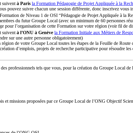
t suivent
à Paris
la Formation Pédagogie de Projet Appliquée à la Recher
us pouvez suivre chacun une session différente, donc inscrivez vous in
 Formation de Niveau 1 de OSI “Pédagogie de Projet Appliquée à la Reche
embres du futur Groupe Local (avec un minimum de 60 personnes réunie
pour l’organisation de cette Formation sur votre région (voir fil de dis
t suivent
à l’ONU à Genève
la Formation Initiale aux Métiers de Resp
endre sur une autre personne obligatoirement)
a région de votre Groupe Local toutes les étapes de la Feuille de Route 
réation d’emplois, projets de recherche participative pour résoudre les 
des professionnels tels que vous, pour la création du Groupe Local de 
lois et missions proposées par ce Groupe Local de l’ONG Objectif Scienc
iences de l’ONG OSI