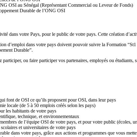
’ONG OSI au Sénégal (Représentant Commercial ou Leveur de Fonds)
eloppement Durable de l’ONG OSI
ivité dans votre Pays, pour le public de votre pays. Cette création d’activ
ation d’emploi dans votre pays doivent pouvoir suivre la Formation “St1
ppement Durable”.
articiper, ou faire participer vos partenaires, employés ou étudiants, s
ui font de OSI ce qu’ils proposent pour OSI, dans leur pays
ie locale (de 5 à 50 emplois créés selon les pays)
ur les habitants de votre pays
entifique, technique, et environnementaux
mbres de l’équipe OSI de votre pays, et pour votre public (écoles, uni
colaires et universitaires de votre pays
able dans votre pays, grâce aux actions et programmes que vous mette