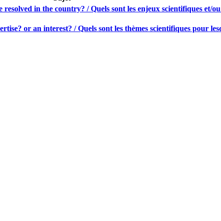
e resolved in the country? / Quels sont les enjeux scientifiques et/o
tise? or an interest? / Quels sont les thèmes scientifiques pour le