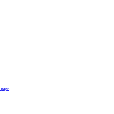
e page
.