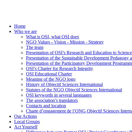
Home
Who we are
What is OSI, what OSI does
NGO Values - Vision - Mission - Strategy
The team
Presentation of OSI’s Research and Education to Scien
Presentation of the Sustainable Development Pedagogy 
Presentation of the Participatory Development Programm
OSI’s Charter for Research Integrity
OSI Educational Charter
Meaning of the NGO logo
History of Objectif Sciences International
Statutes of the NGO Objectif Sciences International
OSI keywords in several languages
The association’s translators
Contacts and location
Charte d’engagement de l’ONG Objectif Sciences Interna
Our Actions
Local Groups
Act Yourself