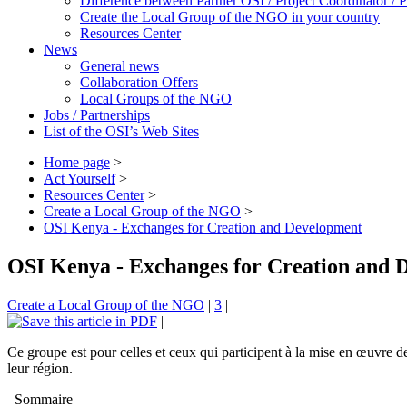
Difference between Partner OSI / Project Coordinator /
Create the Local Group of the NGO in your country
Resources Center
News
General news
Collaboration Offers
Local Groups of the NGO
Jobs / Partnerships
List of the OSI’s Web Sites
Home page
>
Act Yourself
>
Resources Center
>
Create a Local Group of the NGO
>
OSI Kenya - Exchanges for Creation and Development
OSI Kenya - Exchanges for Creation and 
Create a Local Group of the NGO
|
3
|
|
Ce groupe est pour celles et ceux qui participent à la mise en œuvre de
leur région.
Sommaire