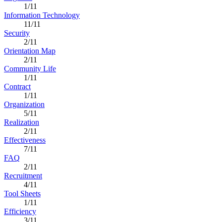
1/11
Information Technology
11/11
Security
2/11
Orientation Map
2/11
Community Life
1/11
Contract
1/11
Organization
5/11
Realization
2/11
Effectiveness
7/11
FAQ
2/11
Recruitment
4/11
Tool Sheets
1/11
Efficiency
3/11