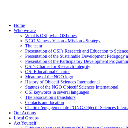
Home
Who we are
What is OSI, what OSI does
NGO Values - Vision - Mission - Strategy
The team
Presentation of OSI’s Research and Education to Scien
Presentation of the Sustainable Development Pedagogy 
Presentation of the Participatory Development Programm
OSI’s Charter for Research Integrity
OSI Educational Charter
Meaning of the NGO logo
History of Objectif Sciences International
Statutes of the NGO Objectif Sciences International
OSI keywords in several languages
The association’s translators
Contacts and location
Charte d’engagement de l’ONG Objectif Sciences Interna
Our Actions
Local Groups
Act Yourself