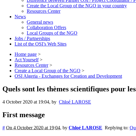
Difference between Partner OSI / Project Coordinator /
Create the Local Group of the NGO in your country
Resources Center
News
General news
Collaboration Offers
Local Groups of the NGO
Jobs / Partnerships
List of the OSI’s Web Sites
Home page
>
Act Yourself
>
Resources Center
>
Create a Local Group of the NGO
>
OSI Algeria - Exchanges for Creation and Development
Quels sont les thèmes scientifiques pour le
4 October 2020 at 19:04
,
by
Chloé LAROSE
First message
#
On 4 October 2020 at 19:04
,
by
Chloé LAROSE
Replying to:
Que