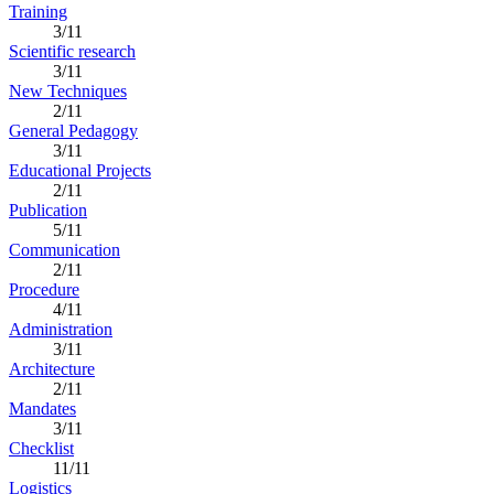
Training
3/11
Scientific research
3/11
New Techniques
2/11
General Pedagogy
3/11
Educational Projects
2/11
Publication
5/11
Communication
2/11
Procedure
4/11
Administration
3/11
Architecture
2/11
Mandates
3/11
Checklist
11/11
Logistics