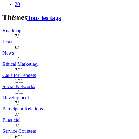
20
Thèmes
Tous les tags
Roadmap
7/11
Legal
6/11
News
1/11
Ethical Marketing
2/11
Calls for Tenders
1/11
Social Networks
1/11
Development
7/11
Participant Relations
2/11
Financial
3/11
Service Counters
6/11