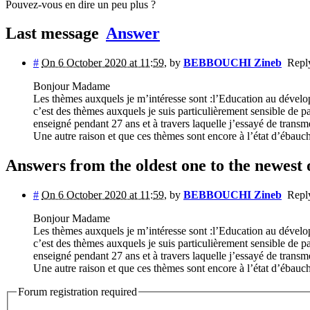
Pouvez-vous en dire un peu plus ?
Last message
Answer
#
On 6 October 2020 at 11:59
,
by
BEBBOUCHI Zineb
Repl
Bonjour Madame
Les thèmes auxquels je m’intéresse sont :l’Education au dévelop
c’est des thèmes auxquels je suis particulièrement sensible de 
enseigné pendant 27 ans et à travers laquelle j’essayé de trans
Une autre raison et que ces thèmes sont encore à l’état d’ébauc
Answers from the oldest one to the newest 
#
On 6 October 2020 at 11:59
,
by
BEBBOUCHI Zineb
Repl
Bonjour Madame
Les thèmes auxquels je m’intéresse sont :l’Education au dévelop
c’est des thèmes auxquels je suis particulièrement sensible de 
enseigné pendant 27 ans et à travers laquelle j’essayé de trans
Une autre raison et que ces thèmes sont encore à l’état d’ébauc
Forum registration required