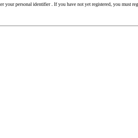
ust be registered before participating in this forum. Please enter your personal identifier . If you have not yet registered, you must