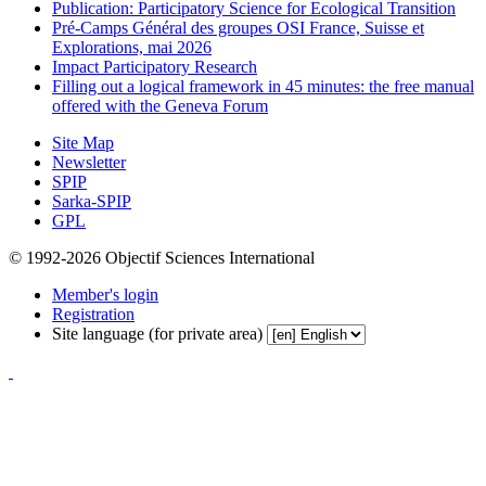
Publication: Participatory Science for Ecological Transition
Pré-Camps Général des groupes OSI France, Suisse et
Explorations, mai 2026
Impact Participatory Research
Filling out a logical framework in 45 minutes: the free manual
offered with the Geneva Forum
Site Map
Newsletter
SPIP
Sarka-SPIP
GPL
© 1992-2026 Objectif Sciences International
Member's login
Registration
Site language (for private area)