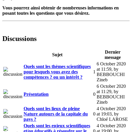
Vous pourrez ainsi obtenir de nombreuses informations en
posant toutes les questions que vous désirez.
Discussions
Dernier
Sujet
message
6 October 2020
Quels sont les thèmes scientifiques
at 11:59
,
by
pour lesquels vous avez des
1
BEBBOUCHI
compétences ? ou un intérêt ?
Zineb
6 October 2020
at 11:29
,
by
Présentation
0
BEBBOUCHI
Zineb
Quels sont les lieux de pleine
4 October 2020
Nature autours de la capitale du
0
at 19:03
,
by
pays ?
Chloé LAROSE
Quels sont les enjeux scientifiques
4 October 2020
et/ou éducatifs à résoudre sur le
0
at 19:00
,
by