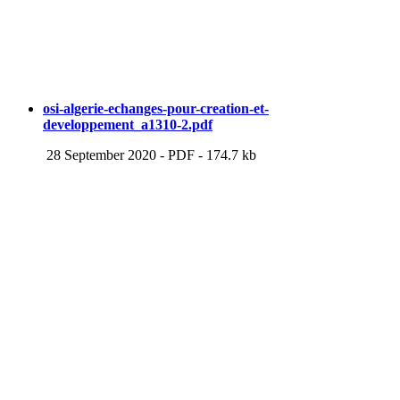
osi-algerie-echanges-pour-creation-et-
developpement_a1310-2.pdf
28 September 2020
-
PDF
-
174.7 kb