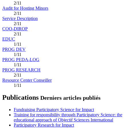
2/11
Audit for Hosting Minors
2/11
Service Description
2/11
COO-DIROP
2/11
EDUC
1/11
PROG DEV
1/11
PROG PEDA-LOG
1/11
PROG RESEARCH
2/11
Resource Center Conseiller
1/11
Publications
Derniers articles publiés
Fundraising Participatory Science for Impact
Training for responsibility through Participatory Science: the
educational approach of Objectif Sciences International
Participatory Research for Impact