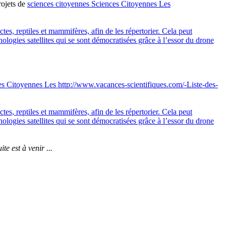
rojets de
sciences citoyennes
Sciences Citoyennes
Les
ctes, reptiles et mammifères, afin de les répertorier. Cela peut
logies satellites qui se sont démocratisées grâce à l’essor du drone
es Citoyennes
Les http://www.vacances-scientifiques.com/-Liste-des-
ctes, reptiles et mammifères, afin de les répertorier. Cela peut
logies satellites qui se sont démocratisées grâce à l’essor du drone
ite est à venir ...