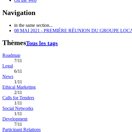
On the Web
Navigation
in the same section...
08 MAI 2021 - PREMIÉRE RÉUNION DU GROUPE LO
Thèmes
Tous les tags
Roadmap
7/11
Legal
6/11
News
1/11
Ethical Marketing
2/11
Calls for Tenders
1/11
Social Networks
1/11
Development
7/11
Participant Relations