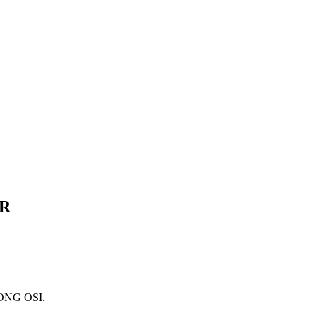
AR
’ ONG OSI.