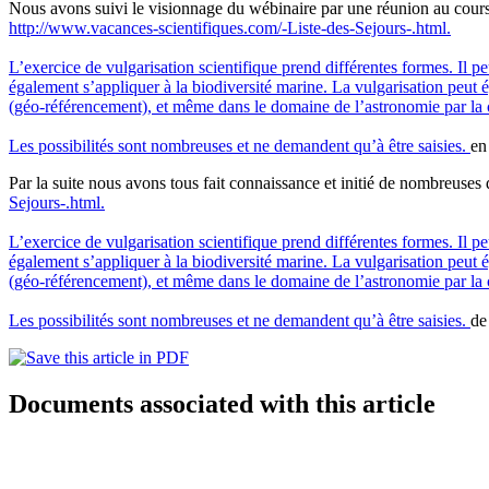
Nous avons suivi le visionnage du wébinaire par une réunion au cours d
http://www.vacances-scientifiques.com/-Liste-des-Sejours-.html.
L’exercice de vulgarisation scientifique prend différentes formes. Il pe
également s’appliquer à la biodiversité marine. La vulgarisation peut 
(géo-référencement), et même dans le domaine de l’astronomie par la c
Les possibilités sont nombreuses et ne demandent qu’à être saisies.
en
Par la suite nous avons tous fait connaissance et initié de nombreuses 
Sejours-.html.
L’exercice de vulgarisation scientifique prend différentes formes. Il pe
également s’appliquer à la biodiversité marine. La vulgarisation peut 
(géo-référencement), et même dans le domaine de l’astronomie par la c
Les possibilités sont nombreuses et ne demandent qu’à être saisies.
de
Documents associated with this article