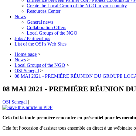
Difference between Partner OSI / Project Coordinator /
Create the Local Group of the NGO in your country
Resources Center
News
General news
Collaboration Offers
Local Groups of the NGO
Jobs / Partnerships
List of the OSI’s Web Sites
Home page
>
News
>
Local Groups of the NGO
>
OSI Senegal
>
08 MAI 2021 - PREMIÉRE RÉUNION DU GROUPE LO
08 MAI 2021 - PREMIÉRE RÉUNION 
OSI Senegal
|
|
Cela fut la toute première rencontre en présentiel pour les memb
Cela fut l’occasion d’assister tous ensemble en direct à un wébinair