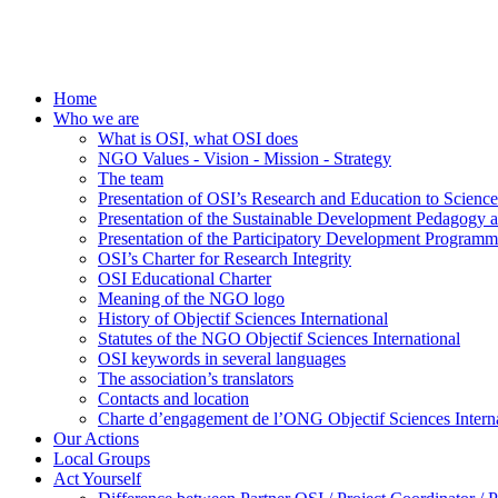
Home
Who we are
What is OSI, what OSI does
NGO Values - Vision - Mission - Strategy
The team
Presentation of OSI’s Research and Education to Scien
Presentation of the Sustainable Development Pedagogy 
Presentation of the Participatory Development Programm
OSI’s Charter for Research Integrity
OSI Educational Charter
Meaning of the NGO logo
History of Objectif Sciences International
Statutes of the NGO Objectif Sciences International
OSI keywords in several languages
The association’s translators
Contacts and location
Charte d’engagement de l’ONG Objectif Sciences Interna
Our Actions
Local Groups
Act Yourself