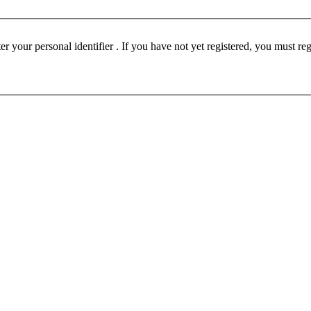
ust be registered before participating in this forum. Please enter your personal identifier . If you have not yet registered, you must