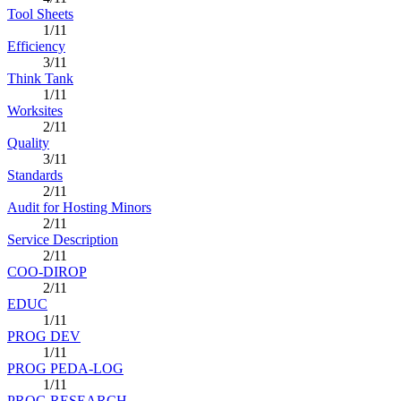
Tool Sheets
1/11
Efficiency
3/11
Think Tank
1/11
Worksites
2/11
Quality
3/11
Standards
2/11
Audit for Hosting Minors
2/11
Service Description
2/11
COO-DIROP
2/11
EDUC
1/11
PROG DEV
1/11
PROG PEDA-LOG
1/11
PROG RESEARCH