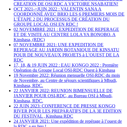
CREATION DE OSI RDC A VICTOIRE NSABATIEN!
OCT 2021->JUIN 2022 : VALENTIN SANA A
COORDONNÉ AVEC BRIO LES 6 PREMIERS MOIS DE
L’ÉTAPE 2 DU PROCESSUS DE CRÉATION DU
GROUPE LOCAL OSI EN RDC !
02 NOVEMBRE 2021 : EXPEDITION DE REPERAGE
ET DE VISITE AU CENTRE LOLA YA BONOBO. A
Kinshasa, (RDC)
07 NOVEMBRE 2021: UNE EXPEDITION DE
REPERAGE AU JARDIN BOTANIQUE DE KINSATU
POUR DE NOUVEAUX PROJETS à L’OUEST DE LA
RDC
17, 18, & 19 JUIN 2022 : EAU KONGO 2022 : Première
Opération du Groupe Local OSI-RDC Ouest à Kinshasa
19 Novembre 2022: Réunion mensuelle OSI-RDC du mois
de Novembre, au Centre de séjours scientifiques à Mbudi,
Kinshasa, RDC.
22 JANVIER 2022: REUNION BIMENSUELLE DE
JANVIER POUR OSI-RDC, au Bureau OSI à Mbudi,
Kinshasa, RDC.
22 JUIN 2023: CONFERENCE DE PRESSE KONGO
RIVER POUR LES PREPARATIFS DE LA 3E EDITION
DU FESTIVAL , Kinshasa RDC
24 JANVIER 2021: Une expédition de repérage à l’ouest de
la RDC a eu lieu !