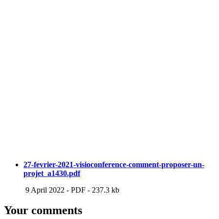
27-fevrier-2021-visioconference-comment-proposer-un-
projet_a1430.pdf
9 April 2022
-
PDF
-
237.3 kb
Your comments