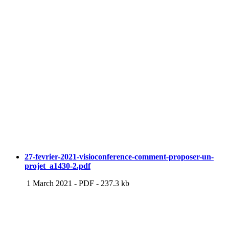
27-fevrier-2021-visioconference-comment-proposer-un-
projet_a1430-2.pdf
1 March 2021
-
PDF
-
237.3 kb