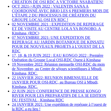
CREATION DE OSI RDC A VICTOIRE NSABATIEN!
OCT 2021->JUIN 2022 : VALENTIN SANA A
COORDONNÉ AVEC BRIO LES 6 PREMIERS MOIS DE
L’ÉTAPE 2 DU PROCESSUS DE CRÉATION DU
GROUPE LOCAL OSI EN RDC !
02 NOVEMBRE 2021 : EXPEDITION DE REPERAGE
ET DE VISITE AU CENTRE LOLA YA BONOBO. A
Kinshasa, (RDC)
07 NOVEMBRE 2021: UNE EXPEDITION DE
REPERAGE AU JARDIN BOTANIQUE DE KINSATU
POUR DE NOUVEAUX PROJETS à L’OUEST DE LA
RDC
17, 18, & 19 JUIN 2022 : EAU KONGO 2022 : Première
Opération du Groupe Local OSI-RDC Ouest à Kinshasa
19 Novembre 2022: Réunion mensuelle OSI-RDC du mois
de Novembre, au Centre de séjours scientifiques à Mbudi,
Kinshasa, RDC.
22 JANVIER 2022: REUNION BIMENSUELLE DE
JANVIER POUR OSI-RDC, au Bureau OSI à Mbudi,
Kinshasa, RDC.
22 JUIN 2023: CONFERENCE DE PRESSE KONGO
RIVER POUR LES PREPARATIFS DE LA 3E EDITION
DU FESTIVAL , Kinshasa RDC
24 JANVIER 2021: Une expédition de repérage à l’ouest de
la RDC a eu lieu !