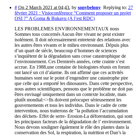
#
On 2 March 2021 at 04:43
,
by
sonybelony
Replying to:
27
février 2021 : Visioconférence “Comment proposer un projet
OSI ?” A Goma & Bukavu (A l’est RDC)
LES PROBLEMES ENVIRONNEMENTAUX nous
Sommes tous concernés Aucun être vivant ne peut exister
isolément. Il doit nécessairement entretenir des relations avec
les autres êtres vivants et le milieu environnant. Dépuis plus
d’un quart de siècle, beaucoup d’hommes de sciences
s’inquiètent de la dégradation sans cesse catastrophique de
l’environnement. Ces Dernierès années, cette crainte s’est
accrue. En 1988,une centaine de biologistes réunis en forum
ont lancé un cri d’alarme. Ils ont affirmé que ces activités
humaines sont sur le point d’engendrer une catastrophe pire
que celle qui a emporté les dinosaures. Dans cette perspective,
nous autres scientifiques, pensons que le problème ne doit pas
êtres envisagé uniquement dans un contexte localiste, mais
plutôt mondial:<
>Ils doivent préocuper sérieusement les
gouvernements et tous les individus. Dans le cadre de cette
intervention, nous traiterons de "la pollution l’accumulation
des déchets- Effet de serre- Erosion-La déforestation, qui sont
les principaux facteurs de la dégradation de l’ environnement.
Nous devons souligner également le rôle des plantes dans la
conservation des Sol, la respiration, la nutrition et Dan’s la