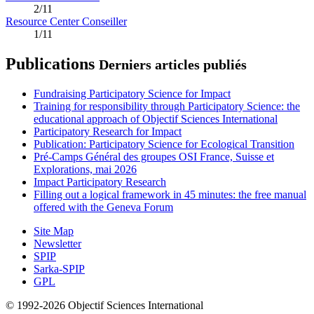
2/11
Resource Center Conseiller
1/11
Publications
Derniers articles publiés
Fundraising Participatory Science for Impact
Training for responsibility through Participatory Science: the
educational approach of Objectif Sciences International
Participatory Research for Impact
Publication: Participatory Science for Ecological Transition
Pré-Camps Général des groupes OSI France, Suisse et
Explorations, mai 2026
Impact Participatory Research
Filling out a logical framework in 45 minutes: the free manual
offered with the Geneva Forum
Site Map
Newsletter
SPIP
Sarka-SPIP
GPL
© 1992-2026 Objectif Sciences International