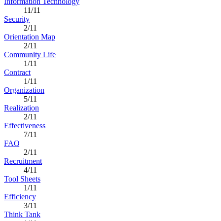
Information Technology
11/11
Security
2/11
Orientation Map
2/11
Community Life
1/11
Contract
1/11
Organization
5/11
Realization
2/11
Effectiveness
7/11
FAQ
2/11
Recruitment
4/11
Tool Sheets
1/11
Efficiency
3/11
Think Tank