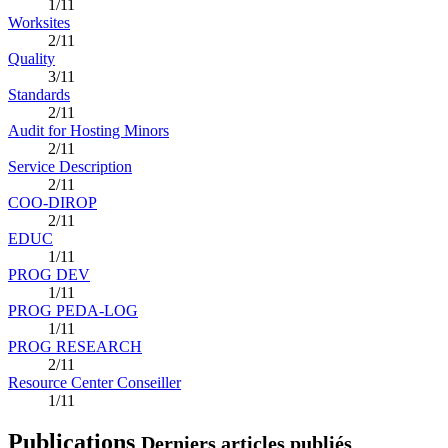
1/11
Worksites
2/11
Quality
3/11
Standards
2/11
Audit for Hosting Minors
2/11
Service Description
2/11
COO-DIROP
2/11
EDUC
1/11
PROG DEV
1/11
PROG PEDA-LOG
1/11
PROG RESEARCH
2/11
Resource Center Conseiller
1/11
Publications
Derniers articles publiés