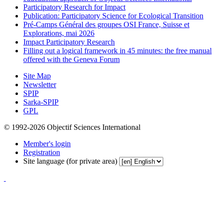
Participatory Research for Impact
Publication: Participatory Science for Ecological Transition
Pré-Camps Général des groupes OSI France, Suisse et
Explorations, mai 2026
Impact Participatory Research
Filling out a logical framework in 45 minutes: the free manual
offered with the Geneva Forum
Site Map
Newsletter
SPIP
Sarka-SPIP
GPL
© 1992-2026 Objectif Sciences International
Member's login
Registration
Site language (for private area)