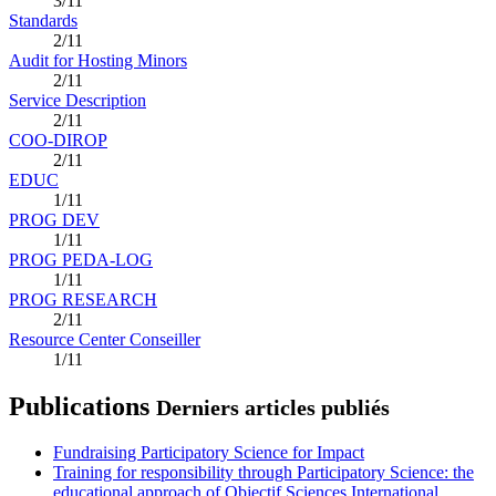
3/11
Standards
2/11
Audit for Hosting Minors
2/11
Service Description
2/11
COO-DIROP
2/11
EDUC
1/11
PROG DEV
1/11
PROG PEDA-LOG
1/11
PROG RESEARCH
2/11
Resource Center Conseiller
1/11
Publications
Derniers articles publiés
Fundraising Participatory Science for Impact
Training for responsibility through Participatory Science: the
educational approach of Objectif Sciences International