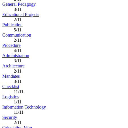
General Pedagogy
3/11
Educational Projects
2/11
Publication
5/11
Communication
2/11
Procedure
4/11
Administration
3/11
Architecture
2/11
Mandates
3/11
Checklist
11/11
Logistics
1/11
Information Technology
11/11
Security
2/11
Orientation Map