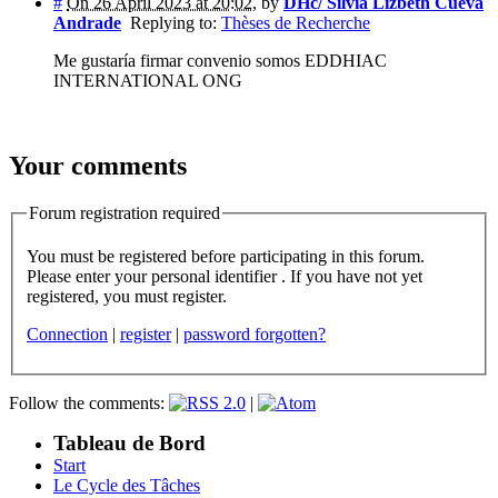
#
On 26 April 2023 at 20:02
,
by
DHc/ Silvia Lizbeth Cueva
Andrade
Replying to:
Thèses de Recherche
Me gustaría firmar convenio somos EDDHIAC
INTERNATIONAL ONG
Your comments
Forum registration required
You must be registered before participating in this forum.
Please enter your personal identifier . If you have not yet
registered, you must register.
Connection
|
register
|
password forgotten?
Follow the comments:
|
Tableau de Bord
Start
Le Cycle des Tâches