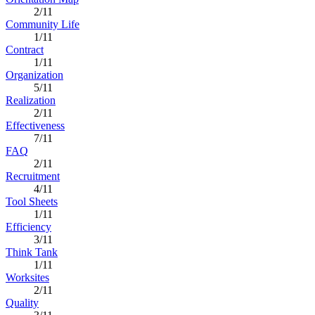
2/11
Community Life
1/11
Contract
1/11
Organization
5/11
Realization
2/11
Effectiveness
7/11
FAQ
2/11
Recruitment
4/11
Tool Sheets
1/11
Efficiency
3/11
Think Tank
1/11
Worksites
2/11
Quality