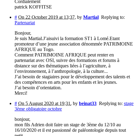
Cordialement
patrick KOFFITSE
#
On 22 October 2019 at 13:37
,
by
Martial
Replying to:
Partenariat
Bonjour,
Je suis Martial.J’aisuivi la formation ST1 à Lomé.Etant
promoteur d’une jeune association dénommée PATRIMOINE
AFRIQUE au Togo.
Comment PATRIMOINE AFRIQUE peut renter en
partenariat avec OSI, suivre des formations et forums à
distance sur des thématiques liées à l’agriculture, à
l’environnement, à l’anthropologie, à la culture...
J’ai besoin de stagiaires pour le développement des talents et
des compétences en arts pour les enfants et les jeunes.
J’ai besoin d’orientation.
Merci!
#
On 5 August 2020 at 19:31
,
by
beinat33
Replying to:
stage
3ème obligatoire octobre
bonjour,
mon fils Adrien doit faire un stage de 3ème du 12/10 au
16/10/2020 et il est passionné de paléontologie depuis tout
petit.