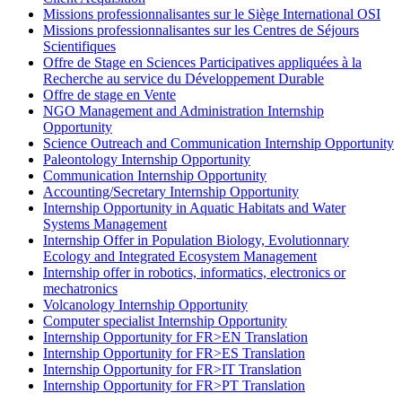
Missions professionnalisantes sur le Siège International OSI
Missions professionnalisantes sur les Centres de Séjours
Scientifiques
Offre de Stage en Sciences Participatives appliquées à la
Recherche au service du Développement Durable
Offre de stage en Vente
NGO Management and Administration Internship
Opportunity
Science Outreach and Communication Internship Opportunity
Paleontology Internship Opportunity
Communication Internship Opportunity
Accounting/Secretary Internship Opportunity
Internship Opportunity in Aquatic Habitats and Water
Systems Management
Internship Offer in Population Biology, Evolutionnary
Ecology and Integrated Ecosystem Management
Internship offer in robotics, informatics, electronics or
mechatronics
Volcanology Internship Opportunity
Computer specialist Internship Opportunity
Internship Opportunity for FR>EN Translation
Internship Opportunity for FR>ES Translation
Internship Opportunity for FR>IT Translation
Internship Opportunity for FR>PT Translation