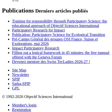
Publications
Derniers articles publiés
Training for responsibility through Participatory Science: the
educational approach of Objectif Sciences International
Participatory Research for Impact
Publication: Participatory Science for Ecological Transition
Pré-Camps Général des groupes OSI France, Suisse et
Explorations, mai 2026
Impact Participatory Research
Filling out a logical framework in 45 minutes: the free manual
offered with the Geneva Forum
Devenez mentore des Swiss TecLadies 2026-27 !
Site Map
Newsletter
SPIP
Sarka-SPIP
GPL
© 1992-2026 Objectif Sciences International
Member's login
Registration