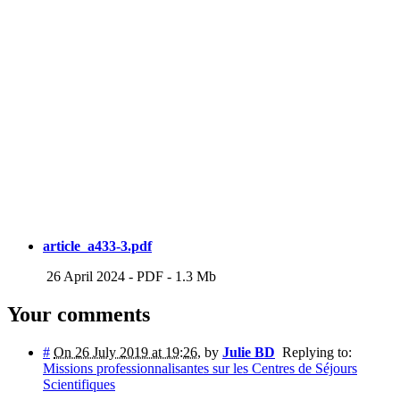
article_a433-3.pdf
26 April 2024
-
PDF
-
1.3 Mb
Your comments
#
On 26 July 2019 at 19:26
,
by
Julie BD
Replying to:
Missions professionnalisantes sur les Centres de Séjours
Scientifiques