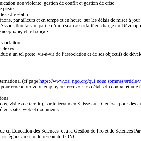
tion non violente, gestion de conflit et gestion de crise
e poste
le cadre établi
tions, par ailleurs et en temps et en heure, sur les délais de mises à jou
e Association faisant partie d’un réseau associatif en charge du Dévelo
ancophone, et le français
Association
omplexes
ndue à un tel poste, vis-à-vis de l’association et de ses objectifs de dév
ternational (cf page
https://www.osi-ngo.org/qui-nous-sommes/article/va
ur rencontrer votre employeur, recevoir les détails du contrat et une fo
tions
ns, visites de terrain), sur le terrain en Suisse ou à Genève, pour des d
érents sites web et documents
ue en Education des Sciences, et à la Gestion de Projet de Sciences Parti
e collègues au sein du réseau de l’ONG