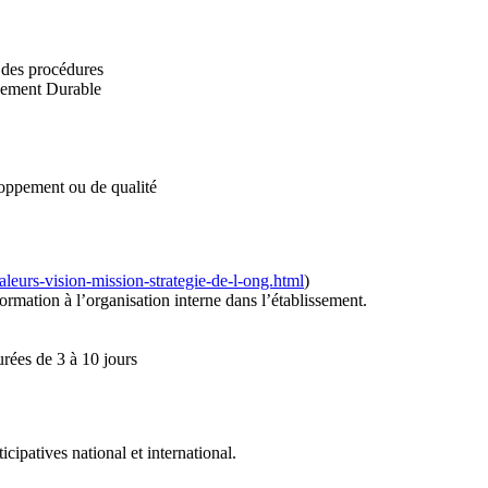
r des procédures
ppement Durable
eloppement ou de qualité
leurs-vision-mission-strategie-de-l-ong.html
)
rmation à l’organisation interne dans l’établissement.
urées de 3 à 10 jours
cipatives national et international.