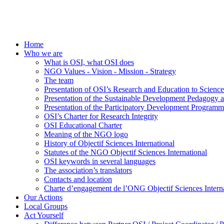
Home
Who we are
What is OSI, what OSI does
NGO Values - Vision - Mission - Strategy
The team
Presentation of OSI’s Research and Education to Scien
Presentation of the Sustainable Development Pedagogy 
Presentation of the Participatory Development Programm
OSI’s Charter for Research Integrity
OSI Educational Charter
Meaning of the NGO logo
History of Objectif Sciences International
Statutes of the NGO Objectif Sciences International
OSI keywords in several languages
The association’s translators
Contacts and location
Charte d’engagement de l’ONG Objectif Sciences Interna
Our Actions
Local Groups
Act Yourself