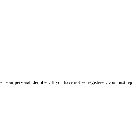
ust be registered before participating in this forum. Please enter your personal identifier . If you have not yet registered, you must