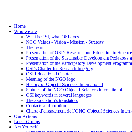
Home
Who we are
What is OSI, what OSI does
NGO Values - Vision - Mission - Strategy
The team
Presentation of OSI’s Research and Education to Scien
Presentation of the Sustainable Development Pedagogy 
Presentation of the Participatory Development Programm
OSI’s Charter for Research Integrity
OSI Educational Charter
Meaning of the NGO logo
History of Objectif Sciences International
Statutes of the NGO Objectif Sciences International
OSI keywords in several languages
The association’s translators
Contacts and location
Charte d’engagement de l’ONG Objectif Sciences Interna
Our Actions
Local Groups
Act Yourself