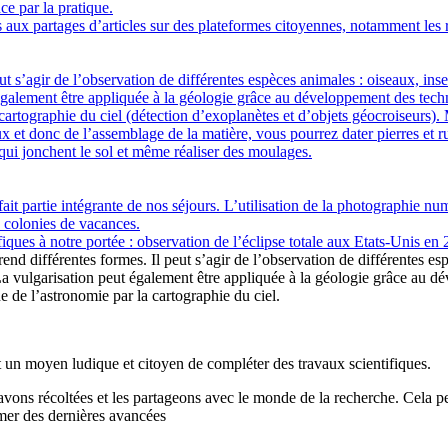
nce par la pratique.
s aux partages d’articles sur des plateformes citoyennes, notamment les
ut s’agir de l’observation de différentes espèces animales : oiseaux, inse
également être appliquée à la géologie grâce au développement des techno
tographie du ciel (détection d’exoplanètes et d’objets géocroiseurs). Mai
ux et donc de l’assemblage de la matière, vous pourrez dater pierres et 
 qui jonchent le sol et même réaliser des moulages.
fait partie intégrante de nos séjours. L’utilisation de la photographie 
s colonies de vacances.
fiques à notre portée : observation de l’éclipse totale aux Etats-Unis en 
rend différentes formes. Il peut s’agir de l’observation de différentes es
 La vulgarisation peut également être appliquée à la géologie grâce au d
 de l’astronomie par la cartographie du ciel.
st un moyen ludique et citoyen de compléter des travaux scientifiques.
ons récoltées et les partageons avec le monde de la recherche. Cela per
rmer des dernières avancées