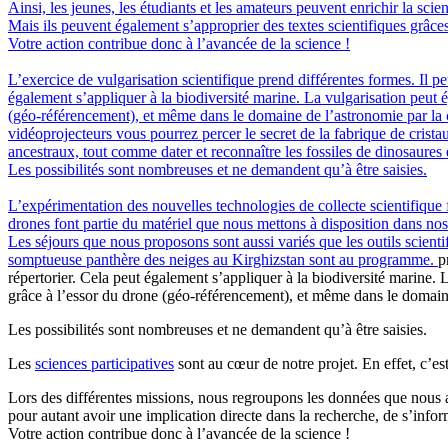
Ainsi, les jeunes, les étudiants et les amateurs peuvent enrichir la scie
Mais ils peuvent également s’approprier des textes scientifiques grâce
Votre action contribue donc à l’avancée de la science !
L’exercice de vulgarisation scientifique prend différentes formes. Il pe
également s’appliquer à la biodiversité marine. La vulgarisation peut 
(géo-référencement), et même dans le domaine de l’astronomie par la car
vidéoprojecteurs vous pourrez percer le secret de la fabrique de crista
ancestraux, tout comme dater et reconnaître les fossiles de dinosaures
Les possibilités sont nombreuses et ne demandent qu’à être saisies.
L’expérimentation des nouvelles technologies de collecte scientifique 
drones font partie du matériel que nous mettons à disposition dans no
Les séjours que nous proposons sont aussi variés que les outils scienti
somptueuse panthère des neiges au Kirghizstan sont au programme.
p
répertorier. Cela peut également s’appliquer à la biodiversité marine.
grâce à l’essor du drone (géo-référencement), et même dans le domaine
Les possibilités sont nombreuses et ne demandent qu’à être saisies.
Les
sciences participatives
sont au cœur de notre projet. En effet, c’e
Lors des différentes missions, nous regroupons les données que nous av
pour autant avoir une implication directe dans la recherche, de s’info
Votre action contribue donc à l’avancée de la science !