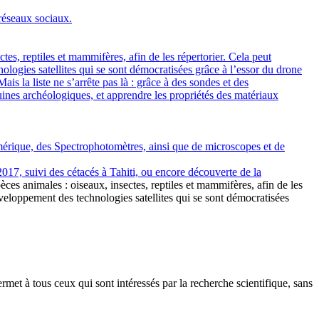
 réseaux sociaux.
ctes, reptiles et mammifères, afin de les répertorier. Cela peut
logies satellites qui se sont démocratisées grâce à l’essor du drone
s la liste ne s’arrête pas là : grâce à des sondes et des
ruines archéologiques, et apprendre les propriétés des matériaux
numérique, des Spectrophotomètres, ainsi que de microscopes et de
2017, suivi des cétacés à Tahiti, ou encore découverte de la
pèces animales : oiseaux, insectes, reptiles et mammifères, afin de les
éveloppement des technologies satellites qui se sont démocratisées
met à tous ceux qui sont intéressés par la recherche scientifique, sans