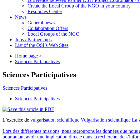
Difference between Partner OSI / Project Coordinator /
Create the Local Group of the NGO in your country
Resources Center
News
General news
Collaboration Offers
Local Groups of the NGO
Jobs / Partnerships
List of the OSI’s Web Sites
Home page
>
Sciences Participatives
Sciences Participatives
Sciences Participatives
|
Sciences Participatives
|
|
L’exercice de
vulgarisation scientifique
Vulgarisation scientifique
La v
Lors des différentes missions, nous regroupons les données que nous av
pour autant avoir une implication directe dans la recherche, de s’info