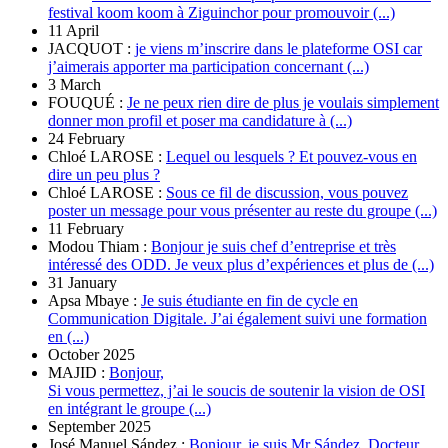
festival koom koom à Ziguinchor pour promouvoir (...)
11 April
JACQUOT :
je viens m’inscrire dans le plateforme OSI car
j’aimerais apporter ma participation concernant (...)
3 March
FOUQUÉ :
Je ne peux rien dire de plus je voulais simplement
donner mon profil et poser ma candidature à (...)
24 February
Chloé LAROSE :
Lequel ou lesquels ? Et pouvez-vous en
dire un peu plus ?
Chloé LAROSE :
Sous ce fil de discussion, vous pouvez
poster un message pour vous présenter au reste du groupe (...)
11 February
Modou Thiam :
Bonjour je suis chef d’entreprise et très
intéressé des ODD. Je veux plus d’expériences et plus de (...)
31 January
Apsa Mbaye :
Je suis étudiante en fin de cycle en
Communication Digitale. J’ai également suivi une formation
en (...)
October 2025
MAJID :
Bonjour,
Si vous permettez, j’ai le soucis de soutenir la vision de OSI
en intégrant le groupe (...)
September 2025
José Manuel Sández :
Bonjour, je suis Mr Sández. Docteur