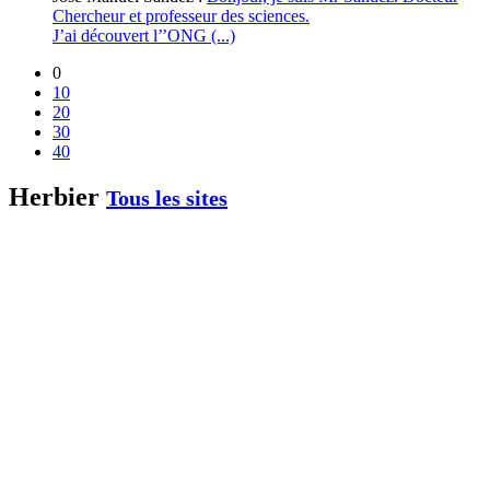
Chercheur et professeur des sciences.
J’ai découvert l’’ONG (...)
0
10
20
30
40
Herbier
Tous les sites