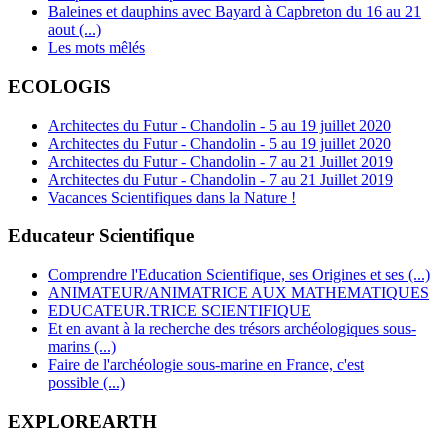
Baleines et dauphins avec Bayard à Capbreton du 16 au 21
aout (...)
Les mots mêlés
ECOLOGIS
Architectes du Futur - Chandolin - 5 au 19 juillet 2020
Architectes du Futur - Chandolin - 5 au 19 juillet 2020
Architectes du Futur - Chandolin - 7 au 21 Juillet 2019
Architectes du Futur - Chandolin - 7 au 21 Juillet 2019
Vacances Scientifiques dans la Nature !
Educateur Scientifique
Comprendre l'Education Scientifique, ses Origines et ses (...)
ANIMATEUR/ANIMATRICE AUX MATHEMATIQUES
EDUCATEUR.TRICE SCIENTIFIQUE
Et en avant à la recherche des trésors archéologiques sous-
marins (...)
Faire de l'archéologie sous-marine en France, c'est
possible (...)
EXPLOREARTH