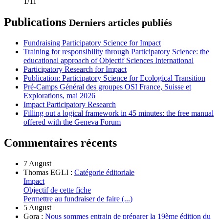
1/11
Publications
Derniers articles publiés
Fundraising Participatory Science for Impact
Training for responsibility through Participatory Science: the
educational approach of Objectif Sciences International
Participatory Research for Impact
Publication: Participatory Science for Ecological Transition
Pré-Camps Général des groupes OSI France, Suisse et
Explorations, mai 2026
Impact Participatory Research
Filling out a logical framework in 45 minutes: the free manual
offered with the Geneva Forum
Commentaires récents
7 August
Thomas EGLI :
Catégorie éditoriale
Impact
Objectif de cette fiche
Permettre au fundraiser de faire (...)
5 August
Gora :
Nous sommes entrain de préparer la 19ème édition du