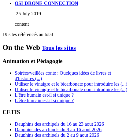
OSI-DRONE-CONNECTION
25 July 2019
content
19 sites référencés au total
On the Web
Tous les sites
Animation et Pédagogie
Soirées/veillées conte : Quelques idées de livres et
d'histoires (...)
Utiliser le vinaigre et le bicarbonate pour introduire les (...)
Utiliser le vinaigre et le bicarbonate pour introduire les (...)
L'être humain est-il si unique ?
L'être humain est-il si unique ?
CETIS
Dauphins des archipels du 16 au 23 aout 2026
Dauphins des archipels du 9 au 16 aout 2026
Dauphins des archipels du 2 au 9 aout 2026