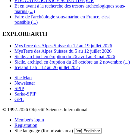
EDUCATEUR.TRICE SCIENTIFIQUE
Et en avant à la recherche des trésors archéologiques sous-
marins (...)
Faire de l'archéologie sous-marine en France, c'est
possible (...)
EXPLOREARTH
MysTerre des Alpes Suisse du 12 au 19 juillet 2026
MysTerre des Alpes Suisses du 5 au 12 juillet 2026
Sicile, archipel en éruption du 26 avril au 3 mai 2026
Sicile, archipel en éruption du 26 octobre au 2 novembre (...)
Iceland Lab - 12 au 26 juillet 2025
Site Map
Newsletter
SPIP
Sarka-SPIP
GPL
© 1992-2026 Objectif Sciences International
Member's login
Registration
Site language (for private area)