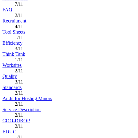
7/11
FAQ
2/11
Recruitment
4/11
Tool Sheets
1/11
Efficiency
3/11
Think Tank
1/11
Worksites
2/11
Quality
3/11
Standards
2/11
Audit for Hosting Minors
2/11
Service Description
2/11
COO-DIROP
2/11
EDUC
1/11