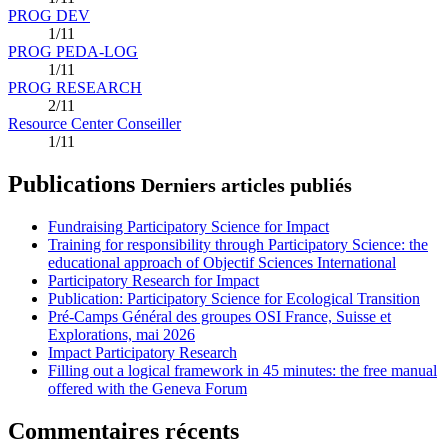
PROG DEV
1/11
PROG PEDA-LOG
1/11
PROG RESEARCH
2/11
Resource Center Conseiller
1/11
Publications
Derniers articles publiés
Fundraising Participatory Science for Impact
Training for responsibility through Participatory Science: the
educational approach of Objectif Sciences International
Participatory Research for Impact
Publication: Participatory Science for Ecological Transition
Pré-Camps Général des groupes OSI France, Suisse et
Explorations, mai 2026
Impact Participatory Research
Filling out a logical framework in 45 minutes: the free manual
offered with the Geneva Forum
Commentaires récents