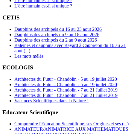
L'être humain est-il si unique ?
L'être humain est-il si unique ?
CETIS
Dauphins des archipels du 16 au 23 aout 2026
Dauphins des archipels du 9 au 16 aout 2026
Dauphins des archipels du 2 au 9 aout 2026
Baleines et dauphins avec Bayard à Capbreton du 16 au 21
aout (...)
Les mots mêlés
ECOLOGIS
Architectes du Futur - Chandolin - 5 au 19 juillet 2020
Architectes du Futur - Chandolin - 5 au 19 juillet 2020
Architectes du Futur - Chandolin - 7 au 21 Juillet 2019
Architectes du Futur - Chandolin - 7 au 21 Juillet 2019
Vacances Scientifiques dans la Nature !
Educateur Scientifique
Comprendre l'Education Scientifique, ses Origines et ses (...)
ANIMATEUR/ANIMATRICE AUX MATHEMATIQUES