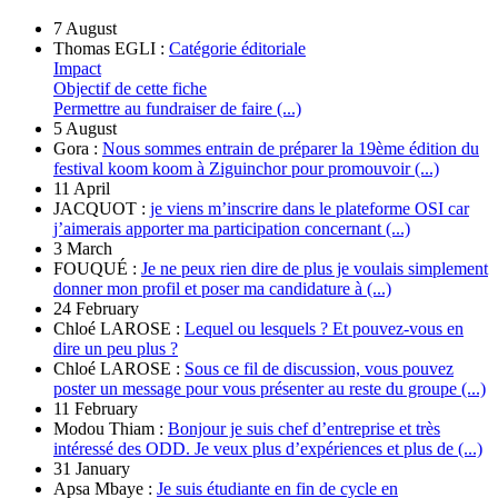
7 August
Thomas EGLI :
Catégorie éditoriale
Impact
Objectif de cette fiche
Permettre au fundraiser de faire (...)
5 August
Gora :
Nous sommes entrain de préparer la 19ème édition du
festival koom koom à Ziguinchor pour promouvoir (...)
11 April
JACQUOT :
je viens m’inscrire dans le plateforme OSI car
j’aimerais apporter ma participation concernant (...)
3 March
FOUQUÉ :
Je ne peux rien dire de plus je voulais simplement
donner mon profil et poser ma candidature à (...)
24 February
Chloé LAROSE :
Lequel ou lesquels ? Et pouvez-vous en
dire un peu plus ?
Chloé LAROSE :
Sous ce fil de discussion, vous pouvez
poster un message pour vous présenter au reste du groupe (...)
11 February
Modou Thiam :
Bonjour je suis chef d’entreprise et très
intéressé des ODD. Je veux plus d’expériences et plus de (...)
31 January
Apsa Mbaye :
Je suis étudiante en fin de cycle en