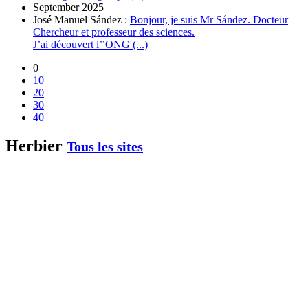
September 2025
José Manuel Sández :
Bonjour, je suis Mr Sández. Docteur
Chercheur et professeur des sciences.
J’ai découvert l’’ONG (...)
0
10
20
30
40
Herbier
Tous les sites