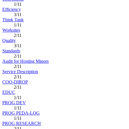
1/11
Efficiency
3/11
Think Tank
1/11
Worksites
2/11
Quality
3/11
Standards
2/11
Audit for Hosting Minors
2/11
Service Description
2/11
COO-DIROP
2/11
EDUC
1/11
PROG DEV
1/11
PROG PEDA-LOG
1/11
PROG RESEARCH
2/11