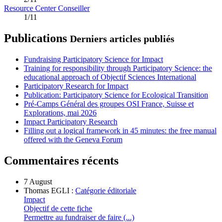
Resource Center Conseiller
1/11
Publications
Derniers articles publiés
Fundraising Participatory Science for Impact
Training for responsibility through Participatory Science: the
educational approach of Objectif Sciences International
Participatory Research for Impact
Publication: Participatory Science for Ecological Transition
Pré-Camps Général des groupes OSI France, Suisse et
Explorations, mai 2026
Impact Participatory Research
Filling out a logical framework in 45 minutes: the free manual
offered with the Geneva Forum
Commentaires récents
7 August
Thomas EGLI :
Catégorie éditoriale
Impact
Objectif de cette fiche
Permettre au fundraiser de faire (...)