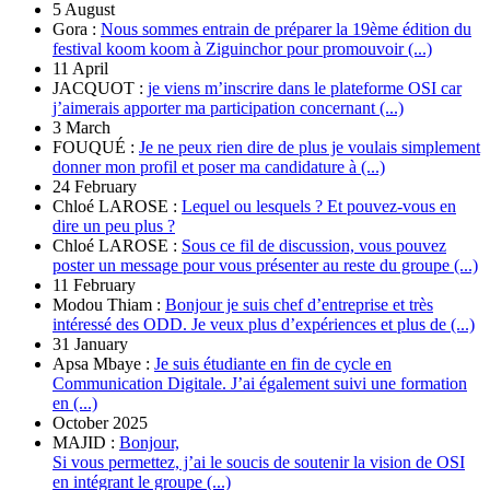
5 August
Gora :
Nous sommes entrain de préparer la 19ème édition du
festival koom koom à Ziguinchor pour promouvoir (...)
11 April
JACQUOT :
je viens m’inscrire dans le plateforme OSI car
j’aimerais apporter ma participation concernant (...)
3 March
FOUQUÉ :
Je ne peux rien dire de plus je voulais simplement
donner mon profil et poser ma candidature à (...)
24 February
Chloé LAROSE :
Lequel ou lesquels ? Et pouvez-vous en
dire un peu plus ?
Chloé LAROSE :
Sous ce fil de discussion, vous pouvez
poster un message pour vous présenter au reste du groupe (...)
11 February
Modou Thiam :
Bonjour je suis chef d’entreprise et très
intéressé des ODD. Je veux plus d’expériences et plus de (...)
31 January
Apsa Mbaye :
Je suis étudiante en fin de cycle en
Communication Digitale. J’ai également suivi une formation
en (...)
October 2025
MAJID :
Bonjour,
Si vous permettez, j’ai le soucis de soutenir la vision de OSI
en intégrant le groupe (...)