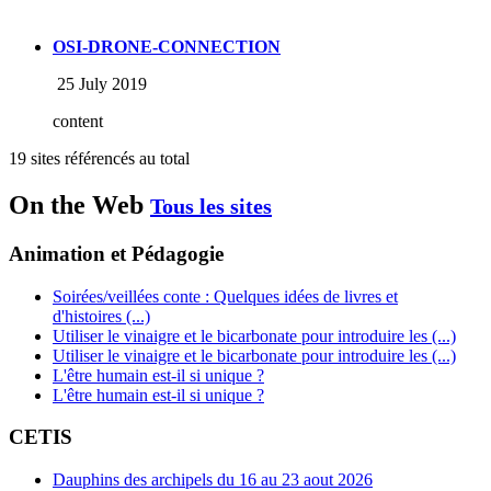
OSI-DRONE-CONNECTION
25 July 2019
content
19 sites référencés au total
On the Web
Tous les sites
Animation et Pédagogie
Soirées/veillées conte : Quelques idées de livres et
d'histoires (...)
Utiliser le vinaigre et le bicarbonate pour introduire les (...)
Utiliser le vinaigre et le bicarbonate pour introduire les (...)
L'être humain est-il si unique ?
L'être humain est-il si unique ?
CETIS
Dauphins des archipels du 16 au 23 aout 2026