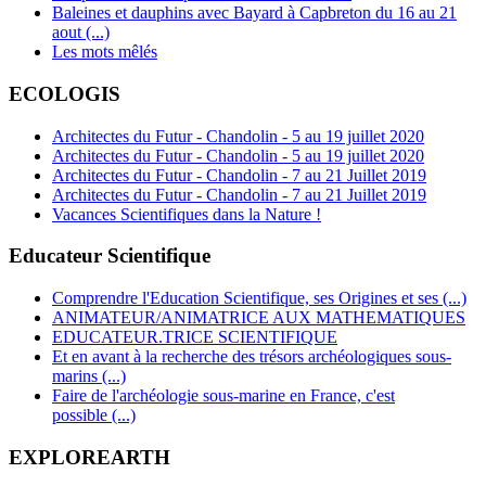
Baleines et dauphins avec Bayard à Capbreton du 16 au 21
aout (...)
Les mots mêlés
ECOLOGIS
Architectes du Futur - Chandolin - 5 au 19 juillet 2020
Architectes du Futur - Chandolin - 5 au 19 juillet 2020
Architectes du Futur - Chandolin - 7 au 21 Juillet 2019
Architectes du Futur - Chandolin - 7 au 21 Juillet 2019
Vacances Scientifiques dans la Nature !
Educateur Scientifique
Comprendre l'Education Scientifique, ses Origines et ses (...)
ANIMATEUR/ANIMATRICE AUX MATHEMATIQUES
EDUCATEUR.TRICE SCIENTIFIQUE
Et en avant à la recherche des trésors archéologiques sous-
marins (...)
Faire de l'archéologie sous-marine en France, c'est
possible (...)
EXPLOREARTH