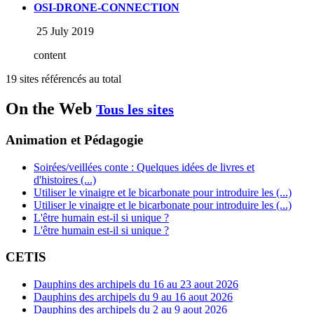
OSI-DRONE-CONNECTION
25 July 2019
content
19 sites référencés au total
On the Web
Tous les sites
Animation et Pédagogie
Soirées/veillées conte : Quelques idées de livres et
d'histoires (...)
Utiliser le vinaigre et le bicarbonate pour introduire les (...)
Utiliser le vinaigre et le bicarbonate pour introduire les (...)
L'être humain est-il si unique ?
L'être humain est-il si unique ?
CETIS
Dauphins des archipels du 16 au 23 aout 2026
Dauphins des archipels du 9 au 16 aout 2026
Dauphins des archipels du 2 au 9 aout 2026