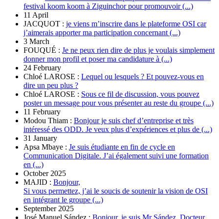
festival koom koom à Ziguinchor pour promouvoir (...)
11 April
JACQUOT :
je viens m’inscrire dans le plateforme OSI car
j’aimerais apporter ma participation concernant (...)
3 March
FOUQUÉ :
Je ne peux rien dire de plus je voulais simplement
donner mon profil et poser ma candidature à (...)
24 February
Chloé LAROSE :
Lequel ou lesquels ? Et pouvez-vous en
dire un peu plus ?
Chloé LAROSE :
Sous ce fil de discussion, vous pouvez
poster un message pour vous présenter au reste du groupe (...)
11 February
Modou Thiam :
Bonjour je suis chef d’entreprise et très
intéressé des ODD. Je veux plus d’expériences et plus de (...)
31 January
Apsa Mbaye :
Je suis étudiante en fin de cycle en
Communication Digitale. J’ai également suivi une formation
en (...)
October 2025
MAJID :
Bonjour,
Si vous permettez, j’ai le soucis de soutenir la vision de OSI
en intégrant le groupe (...)
September 2025
José Manuel Sández :
Bonjour, je suis Mr Sández. Docteur