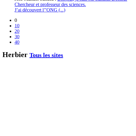
Chercheur et professeur des sciences.
J’ai découvert l’’ONG (...)
0
10
20
30
40
Herbier
Tous les sites