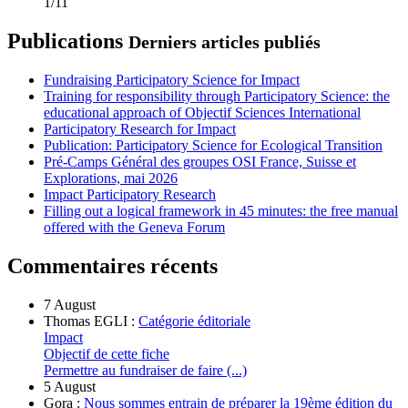
1/11
Publications
Derniers articles publiés
Fundraising Participatory Science for Impact
Training for responsibility through Participatory Science: the
educational approach of Objectif Sciences International
Participatory Research for Impact
Publication: Participatory Science for Ecological Transition
Pré-Camps Général des groupes OSI France, Suisse et
Explorations, mai 2026
Impact Participatory Research
Filling out a logical framework in 45 minutes: the free manual
offered with the Geneva Forum
Commentaires récents
7 August
Thomas EGLI :
Catégorie éditoriale
Impact
Objectif de cette fiche
Permettre au fundraiser de faire (...)
5 August
Gora :
Nous sommes entrain de préparer la 19ème édition du