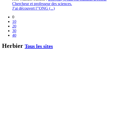
Chercheur et professeur des sciences.
J’ai découvert l’’ONG (...)
0
10
20
30
40
Herbier
Tous les sites