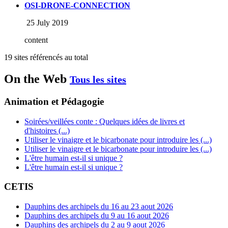
OSI-DRONE-CONNECTION
25 July 2019
content
19 sites référencés au total
On the Web
Tous les sites
Animation et Pédagogie
Soirées/veillées conte : Quelques idées de livres et
d'histoires (...)
Utiliser le vinaigre et le bicarbonate pour introduire les (...)
Utiliser le vinaigre et le bicarbonate pour introduire les (...)
L'être humain est-il si unique ?
L'être humain est-il si unique ?
CETIS
Dauphins des archipels du 16 au 23 aout 2026
Dauphins des archipels du 9 au 16 aout 2026
Dauphins des archipels du 2 au 9 aout 2026