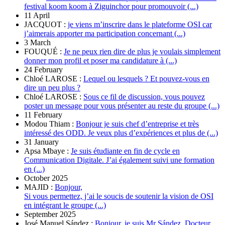
festival koom koom à Ziguinchor pour promouvoir (...)
11 April
JACQUOT :
je viens m’inscrire dans le plateforme OSI car
j’aimerais apporter ma participation concernant (...)
3 March
FOUQUÉ :
Je ne peux rien dire de plus je voulais simplement
donner mon profil et poser ma candidature à (...)
24 February
Chloé LAROSE :
Lequel ou lesquels ? Et pouvez-vous en
dire un peu plus ?
Chloé LAROSE :
Sous ce fil de discussion, vous pouvez
poster un message pour vous présenter au reste du groupe (...)
11 February
Modou Thiam :
Bonjour je suis chef d’entreprise et très
intéressé des ODD. Je veux plus d’expériences et plus de (...)
31 January
Apsa Mbaye :
Je suis étudiante en fin de cycle en
Communication Digitale. J’ai également suivi une formation
en (...)
October 2025
MAJID :
Bonjour,
Si vous permettez, j’ai le soucis de soutenir la vision de OSI
en intégrant le groupe (...)
September 2025
José Manuel Sández :
Bonjour, je suis Mr Sández. Docteur