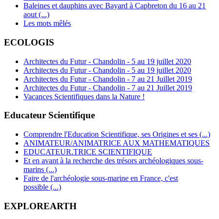
Baleines et dauphins avec Bayard à Capbreton du 16 au 21
aout (...)
Les mots mêlés
ECOLOGIS
Architectes du Futur - Chandolin - 5 au 19 juillet 2020
Architectes du Futur - Chandolin - 5 au 19 juillet 2020
Architectes du Futur - Chandolin - 7 au 21 Juillet 2019
Architectes du Futur - Chandolin - 7 au 21 Juillet 2019
Vacances Scientifiques dans la Nature !
Educateur Scientifique
Comprendre l'Education Scientifique, ses Origines et ses (...)
ANIMATEUR/ANIMATRICE AUX MATHEMATIQUES
EDUCATEUR.TRICE SCIENTIFIQUE
Et en avant à la recherche des trésors archéologiques sous-
marins (...)
Faire de l'archéologie sous-marine en France, c'est
possible (...)
EXPLOREARTH