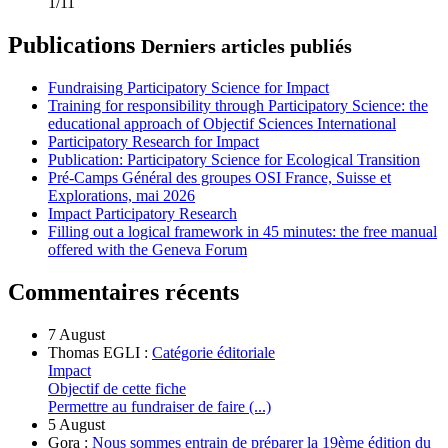
1/11
Publications
Derniers articles publiés
Fundraising Participatory Science for Impact
Training for responsibility through Participatory Science: the
educational approach of Objectif Sciences International
Participatory Research for Impact
Publication: Participatory Science for Ecological Transition
Pré-Camps Général des groupes OSI France, Suisse et
Explorations, mai 2026
Impact Participatory Research
Filling out a logical framework in 45 minutes: the free manual
offered with the Geneva Forum
Commentaires récents
7 August
Thomas EGLI :
Catégorie éditoriale
Impact
Objectif de cette fiche
Permettre au fundraiser de faire (...)
5 August
Gora :
Nous sommes entrain de préparer la 19ème édition du