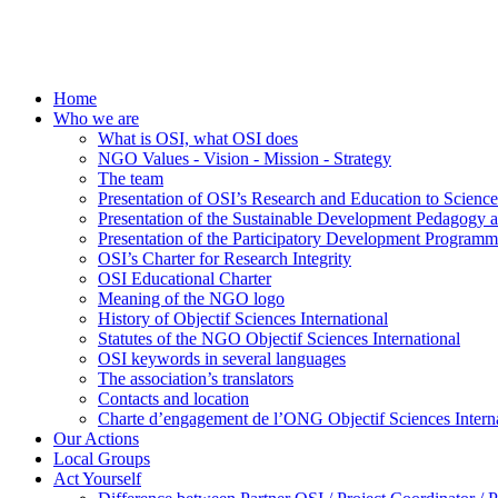
Home
Who we are
What is OSI, what OSI does
NGO Values - Vision - Mission - Strategy
The team
Presentation of OSI’s Research and Education to Scien
Presentation of the Sustainable Development Pedagogy 
Presentation of the Participatory Development Programm
OSI’s Charter for Research Integrity
OSI Educational Charter
Meaning of the NGO logo
History of Objectif Sciences International
Statutes of the NGO Objectif Sciences International
OSI keywords in several languages
The association’s translators
Contacts and location
Charte d’engagement de l’ONG Objectif Sciences Interna
Our Actions
Local Groups
Act Yourself