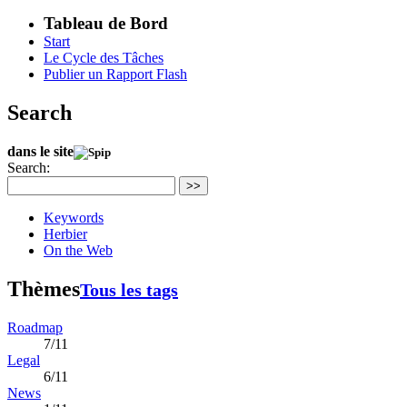
Tableau de Bord
Start
Le Cycle des Tâches
Publier un Rapport Flash
Search
dans le site
Search:
>>
Keywords
Herbier
On the Web
Thèmes
Tous les tags
Roadmap
7/11
Legal
6/11
News