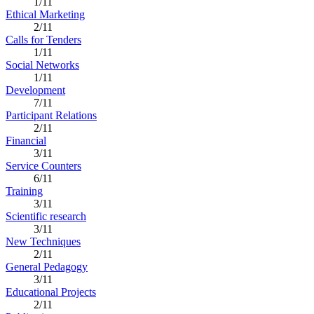
1/11
Ethical Marketing
2/11
Calls for Tenders
1/11
Social Networks
1/11
Development
7/11
Participant Relations
2/11
Financial
3/11
Service Counters
6/11
Training
3/11
Scientific research
3/11
New Techniques
2/11
General Pedagogy
3/11
Educational Projects
2/11