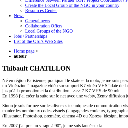
Difference between Partner OSI / Project Coordinator /
Create the Local Group of the NGO in your country
Resources Center
News
General news
Collaboration Offers
Local Groups of the NGO
Jobs / Partnerships
List of the OSI’s Web Sites
Home page
>
auteur
Thibault CHATILLON
Né en région Parisienne, pratiquant le skate et la moto, je me suis pas
un Vidéozine “magazine vidéo sur support K7 vidéo VHS” date de la pre
jusqu’à la promotion et la distribution...>>> 7 K7 VHS de 90 min
En 1998 j’ai créer la suite sur le net avec une webtv, Zentv diffusion
Sinon je suis formée sur les diverses techniques de communication visuel
manier les nombreux codes visuels (langage des couleurs, typographie..
(Illustrator, Photoshop, première, cinema 4D ou Xpress, idesign, impr
En 2007 j’ai pris un virage à 90°, je me suis lancé sur la