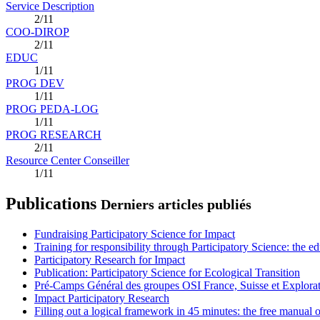
Service Description
2/11
COO-DIROP
2/11
EDUC
1/11
PROG DEV
1/11
PROG PEDA-LOG
1/11
PROG RESEARCH
2/11
Resource Center Conseiller
1/11
Publications
Derniers articles publiés
Fundraising Participatory Science for Impact
Training for responsibility through Participatory Science: the e
Participatory Research for Impact
Publication: Participatory Science for Ecological Transition
Pré-Camps Général des groupes OSI France, Suisse et Explora
Impact Participatory Research
Filling out a logical framework in 45 minutes: the free manual