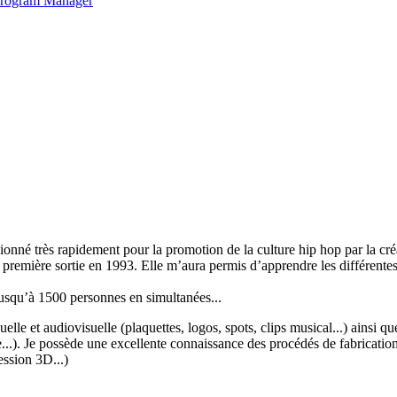
 Program Manager
sionné très rapidement pour la promotion de la culture hip hop par la cré
mière sortie en 1993. Elle m’aura permis d’apprendre les différentes t
 jusqu’à 1500 personnes en simultanées...
le et audiovisuelle (plaquettes, logos, spots, clips musical...) ainsi que 
.). Je possède une excellente connaissance des procédés de fabrication et
ession 3D...)