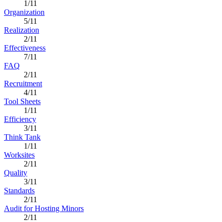
1/11
Organization
5/11
Realization
2/11
Effectiveness
7/11
FAQ
2/11
Recruitment
4/11
Tool Sheets
1/11
Efficiency
3/11
Think Tank
1/11
Worksites
2/11
Quality
3/11
Standards
2/11
Audit for Hosting Minors
2/11