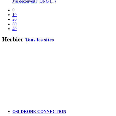
J’ai découvert l’’ONG (...)
0
10
20
30
40
Herbier
Tous les sites
OSI-DRONE-CONNECTION