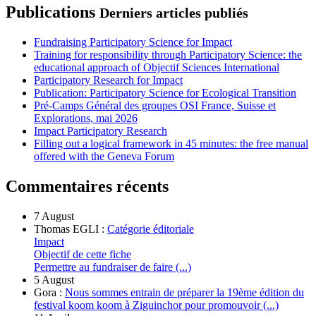
Publications
Derniers articles publiés
Fundraising Participatory Science for Impact
Training for responsibility through Participatory Science: the
educational approach of Objectif Sciences International
Participatory Research for Impact
Publication: Participatory Science for Ecological Transition
Pré-Camps Général des groupes OSI France, Suisse et
Explorations, mai 2026
Impact Participatory Research
Filling out a logical framework in 45 minutes: the free manual
offered with the Geneva Forum
Commentaires récents
7 August
Thomas EGLI :
Catégorie éditoriale
Impact
Objectif de cette fiche
Permettre au fundraiser de faire (...)
5 August
Gora :
Nous sommes entrain de préparer la 19ème édition du
festival koom koom à Ziguinchor pour promouvoir (...)