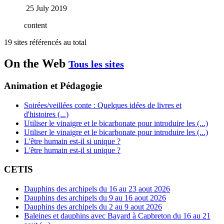
25 July 2019
content
19 sites référencés au total
On the Web
Tous les sites
Animation et Pédagogie
Soirées/veillées conte : Quelques idées de livres et
d'histoires (...)
Utiliser le vinaigre et le bicarbonate pour introduire les (...)
Utiliser le vinaigre et le bicarbonate pour introduire les (...)
L'être humain est-il si unique ?
L'être humain est-il si unique ?
CETIS
Dauphins des archipels du 16 au 23 aout 2026
Dauphins des archipels du 9 au 16 aout 2026
Dauphins des archipels du 2 au 9 aout 2026
Baleines et dauphins avec Bayard à Capbreton du 16 au 21