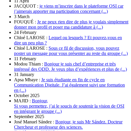
11 April
JACQUOT :
je viens m’inscrire dans le plateforme OSI car
j’aimerais apporter ma participation concernant (...)
3 March
FOUQUÉ :
Je ne peux rien dire de plus je voulais simplement
donner mon profil et poser ma candidature à (...)
24 February
Chloé LAROSE :
Lequel ou lesquels ? Et pouvez-vous en
dire un peu plus ?
Chloé LAROSE :
Sous ce fil de discussion, vous pouvez
poster un message pour vous présenter au reste du groupe (...)
11 February
Modou Thiam :
Bonjour je suis chef d’entreprise et très
intéressé des ODD. Je veux plus d’expériences et plus de (...)
31 January
Apsa Mbaye :
Je suis étudiante en fin de cycle en
Communication Digitale. J’ai également suivi une formation
en (...)
October 2025
MAJID :
Bonjour,
Si vous permettez, j’ai le soucis de soutenir la vision de OSI
en intégrant le groupe (...)
September 2025
José Manuel Sández :
Bonjour, je suis Mr Sández. Docteur
Chercheur et professeur des sciences.