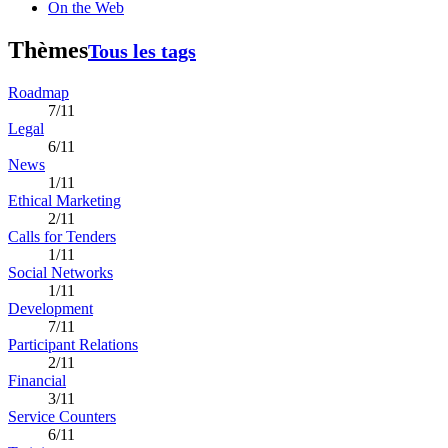
On the Web
Thèmes
Tous les tags
Roadmap
7/11
Legal
6/11
News
1/11
Ethical Marketing
2/11
Calls for Tenders
1/11
Social Networks
1/11
Development
7/11
Participant Relations
2/11
Financial
3/11
Service Counters
6/11