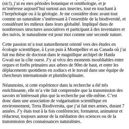
(sic!), j’ai eu mes périodes botanique et ornithologie, et je
m’intéresse aujourd’hui surtout aux insectes, tout en touchant à
l’herpétologie ou à la géologie. Je me considère donc avant tout
comme un naturaliste s’intéressant à l’ensemble de la biodiversité, et
considérant les milieux dans leurs globalité. Impliqué dans de
nombreuses structures associatives et participant à des inventaires et
des suivis, le naturalisme est pour moi comme une seconde nature.
Cette passion m’a tout naturellement orienté vers des études en
écologie scientifique, à Lyon puis à Montpellier et au Canada où j’ai
fait ma thèse de doctorat dans le magnifique archipel de Haida
Gwaii sur la côte ouest. J’y ai vécu des moments inoubliables entre
orques et forêts primaires aux arbres de 90m de haut, et entre les
déplacements quotidiens en zodiacs et le travail dans une équipe de
chercheurs internationale et pluridisciplinaire.
Néanmoins, si cette expérience dans la recherche a été très
enrichissante, elle m’a vite fait comprendre que la transmission des
savoirs m’intéressait plus que la recherche par elle-même. C’est
donc dans une association de vulgarisation scientifique en
environnement, Terra Biodiversita, que j’ai fait mes armes, durant 7
années. J’y étais tout à la fois conférencier, formateur, animateur et
rédacteur, toujours autour de la médiation des sciences ou de la
transmission des connaissances naturalistes.