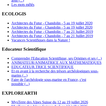
aout (...)
Les mots mêlés
ECOLOGIS
Architectes du Futur - Chandolin - 5 au 19 juillet 2020
Architectes du Futur - Chandolin - 5 au 19 juillet 2020
Architectes du Futur - Chandolin - 7 au 21 Juillet 2019
Architectes du Futur - Chandolin - 7 au 21 Juillet 2019
Vacances Scientifiques dans la Nature !
Educateur Scientifique
Comprendre l'Education Scientifique, ses Origines et ses (...)
ANIMATEUR/ANIMATRICE AUX MATHEMATIQUES
EDUCATEUR.TRICE SCIENTIFIQUE
Et en avant à la recherche des trésors archéologiques sous-
marins (...)
Faire de l'archéologie sous-marine en France, c'est
possible (...)
EXPLOREARTH
MysTerre des Alpes Suisse du 12 au 19 juillet 2026