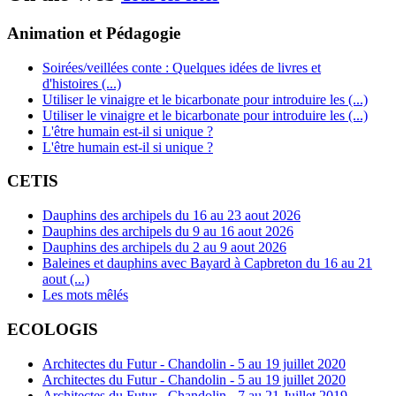
Animation et Pédagogie
Soirées/veillées conte : Quelques idées de livres et
d'histoires (...)
Utiliser le vinaigre et le bicarbonate pour introduire les (...)
Utiliser le vinaigre et le bicarbonate pour introduire les (...)
L'être humain est-il si unique ?
L'être humain est-il si unique ?
CETIS
Dauphins des archipels du 16 au 23 aout 2026
Dauphins des archipels du 9 au 16 aout 2026
Dauphins des archipels du 2 au 9 aout 2026
Baleines et dauphins avec Bayard à Capbreton du 16 au 21
aout (...)
Les mots mêlés
ECOLOGIS
Architectes du Futur - Chandolin - 5 au 19 juillet 2020
Architectes du Futur - Chandolin - 5 au 19 juillet 2020
Architectes du Futur - Chandolin - 7 au 21 Juillet 2019