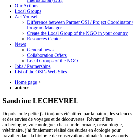
International (OSI)
Our Actions
Local Groups
Act Yourself
Difference between Partner OSI / Project Coordinator /
Program Manager
Create the Local Group of the NGO in your country
Resources Center
News
General news
Collaboration Offers
Local Groups of the NGO
Jobs / Partnerships
List of the OSI’s Web Sites
Home page
>
auteur
Sandrine LECHEVREL
Depuis toute petite j’ai toujours été attirée par la nature, les sciences
et des envies de voyages et de découvertes. Rêvant d’être
archéologue, vulcanologue, chasseur de tornade, océanologue,
vétérinaire, j’ai finalement réalisé des études en écologie pour
travailler dans la biologie de conservation animale (chauve-souris,