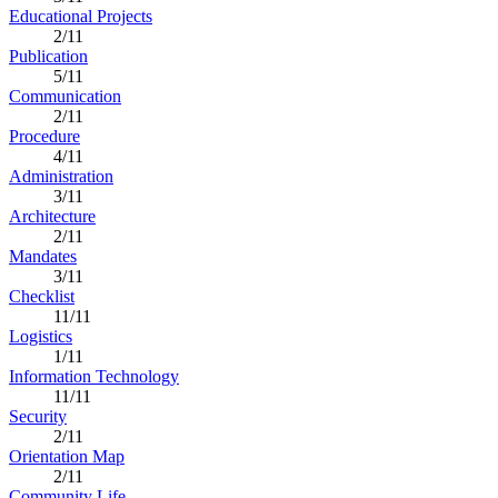
Educational Projects
2/11
Publication
5/11
Communication
2/11
Procedure
4/11
Administration
3/11
Architecture
2/11
Mandates
3/11
Checklist
11/11
Logistics
1/11
Information Technology
11/11
Security
2/11
Orientation Map
2/11
Community Life