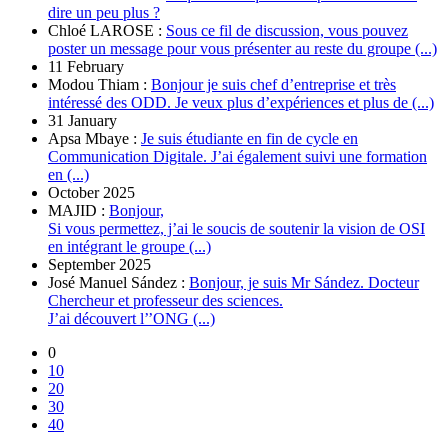
dire un peu plus ?
Chloé LAROSE :
Sous ce fil de discussion, vous pouvez
poster un message pour vous présenter au reste du groupe (...)
11 February
Modou Thiam :
Bonjour je suis chef d’entreprise et très
intéressé des ODD. Je veux plus d’expériences et plus de (...)
31 January
Apsa Mbaye :
Je suis étudiante en fin de cycle en
Communication Digitale. J’ai également suivi une formation
en (...)
October 2025
MAJID :
Bonjour,
Si vous permettez, j’ai le soucis de soutenir la vision de OSI
en intégrant le groupe (...)
September 2025
José Manuel Sández :
Bonjour, je suis Mr Sández. Docteur
Chercheur et professeur des sciences.
J’ai découvert l’’ONG (...)
0
10
20
30
40