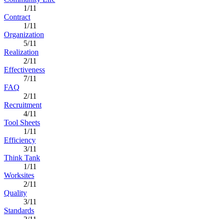
1/11
Contract
1/11
Organization
5/11
Realization
2/11
Effectiveness
7/11
FAQ
2/11
Recruitment
4/11
Tool Sheets
1/11
Efficiency
3/11
Think Tank
1/11
Worksites
2/11
Quality
3/11
Standards