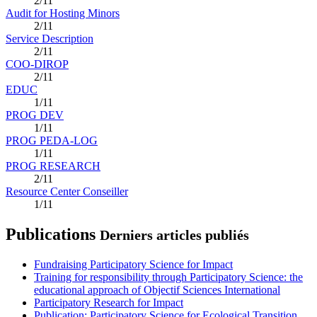
2/11
Audit for Hosting Minors
2/11
Service Description
2/11
COO-DIROP
2/11
EDUC
1/11
PROG DEV
1/11
PROG PEDA-LOG
1/11
PROG RESEARCH
2/11
Resource Center Conseiller
1/11
Publications
Derniers articles publiés
Fundraising Participatory Science for Impact
Training for responsibility through Participatory Science: the
educational approach of Objectif Sciences International
Participatory Research for Impact
Publication: Participatory Science for Ecological Transition