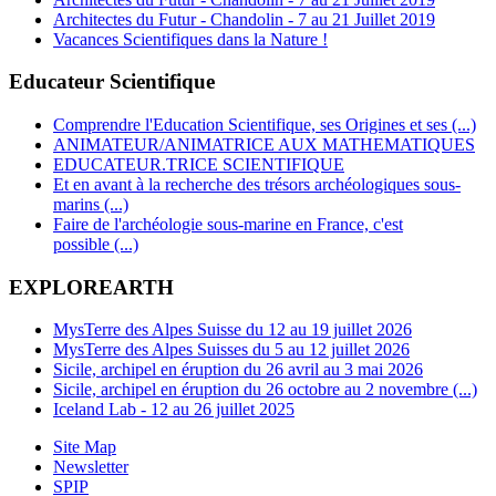
Architectes du Futur - Chandolin - 7 au 21 Juillet 2019
Vacances Scientifiques dans la Nature !
Educateur Scientifique
Comprendre l'Education Scientifique, ses Origines et ses (...)
ANIMATEUR/ANIMATRICE AUX MATHEMATIQUES
EDUCATEUR.TRICE SCIENTIFIQUE
Et en avant à la recherche des trésors archéologiques sous-
marins (...)
Faire de l'archéologie sous-marine en France, c'est
possible (...)
EXPLOREARTH
MysTerre des Alpes Suisse du 12 au 19 juillet 2026
MysTerre des Alpes Suisses du 5 au 12 juillet 2026
Sicile, archipel en éruption du 26 avril au 3 mai 2026
Sicile, archipel en éruption du 26 octobre au 2 novembre (...)
Iceland Lab - 12 au 26 juillet 2025
Site Map
Newsletter
SPIP