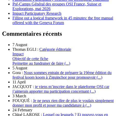
Pré-Camps Général des groupes OSI France, Suisse et
Explorations, mai 2026
Impact Participatory Research
Filling out a logical framework in 45 minutes: the free manual
offered with the Geneva Forum
Commentaires récents
7 August
Thomas EGLI :
Catégorie éditoriale
Impact
Objectif de cette fiche
Permettre au fundraiser de faire (...)
5 August
Gora :
Nous sommes entrain de préparer la 19ème édition du
festival koom koom à Ziguinchor pour promouvoir (...)
11 April
JACQUOT :
je viens m’inscrire dans le plateforme OSI car
j’aimerais apporter ma participation concernant (...)
3 March
FOUQUÉ :
Je ne peux rien dire de plus je voulais simplement
donner mon profil et poser ma candidature à (...)
24 February
Chloé LAROSE :
Lequel ou lesquels ? Et pouvez-vous en