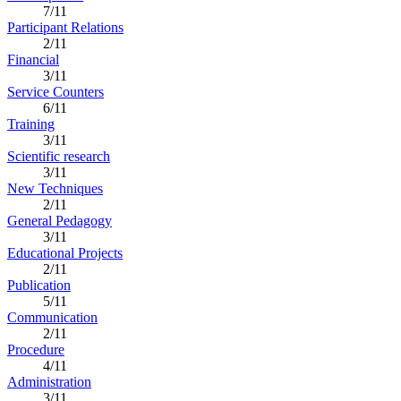
7/11
Participant Relations
2/11
Financial
3/11
Service Counters
6/11
Training
3/11
Scientific research
3/11
New Techniques
2/11
General Pedagogy
3/11
Educational Projects
2/11
Publication
5/11
Communication
2/11
Procedure
4/11
Administration
3/11