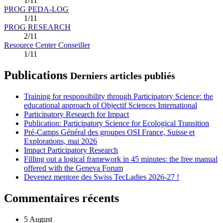
1/11
PROG PEDA-LOG
1/11
PROG RESEARCH
2/11
Resource Center Conseiller
1/11
Publications
Derniers articles publiés
Training for responsibility through Participatory Science: the
educational approach of Objectif Sciences International
Participatory Research for Impact
Publication: Participatory Science for Ecological Transition
Pré-Camps Général des groupes OSI France, Suisse et
Explorations, mai 2026
Impact Participatory Research
Filling out a logical framework in 45 minutes: the free manual
offered with the Geneva Forum
Devenez mentore des Swiss TecLadies 2026-27 !
Commentaires récents
5 August