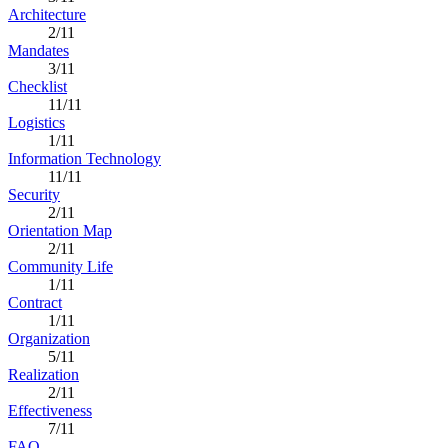
Architecture
2/11
Mandates
3/11
Checklist
11/11
Logistics
1/11
Information Technology
11/11
Security
2/11
Orientation Map
2/11
Community Life
1/11
Contract
1/11
Organization
5/11
Realization
2/11
Effectiveness
7/11
FAQ