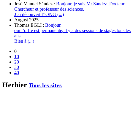
José Manuel Sández :
Bonjour, je suis Mr Sández. Docteur
Chercheur et professeur des sciences.
J’ai découvert l’’ONG (...)
August 2025
Thomas EGLI :
Bonjour,
oui l’offre est permanente, il y a des sessions de stages tous les
ans.
Bien à (...)
0
10
20
30
40
Herbier
Tous les sites