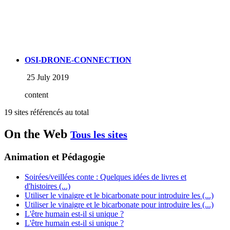
OSI-DRONE-CONNECTION
25 July 2019
content
19 sites référencés au total
On the Web
Tous les sites
Animation et Pédagogie
Soirées/veillées conte : Quelques idées de livres et
d'histoires (...)
Utiliser le vinaigre et le bicarbonate pour introduire les (...)
Utiliser le vinaigre et le bicarbonate pour introduire les (...)
L'être humain est-il si unique ?
L'être humain est-il si unique ?