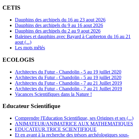
CETIS
Dauphins des archipels du 16 au 23 aout 2026
Dauphins des archipels du 9 au 16 aout 2026
Dauphins des archipels du 2 au 9 aout 2026
Baleines et dauphins avec Bayard à Capbreton du 16 au 21
aout (...)
Les mots mêlés
ECOLOGIS
Architectes du Futur - Chandolin - 5 au 19 juillet 2020
Architectes du Futur - Chandolin - 5 au 19 juillet 2020
Architectes du Futur - Chandolin - 7 au 21 Juillet 2019
Architectes du Futur - Chandolin - 7 au 21 Juillet 2019
Vacances Scientifiques dans la Nature !
Educateur Scientifique
Comprendre l'Education Scientifique, ses Origines et ses (...)
ANIMATEUR/ANIMATRICE AUX MATHEMATIQUES
EDUCATEUR.TRICE SCIENTIFIQUE
Et en avant à la recherche des trésors archéologiques sous-