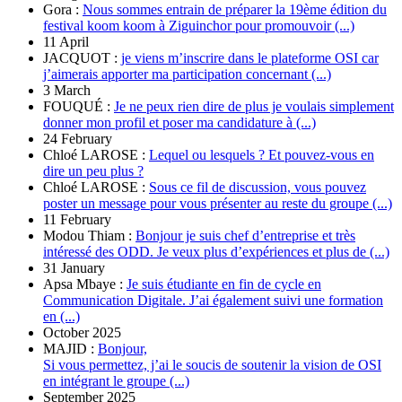
Gora :
Nous sommes entrain de préparer la 19ème édition du
festival koom koom à Ziguinchor pour promouvoir (...)
11 April
JACQUOT :
je viens m’inscrire dans le plateforme OSI car
j’aimerais apporter ma participation concernant (...)
3 March
FOUQUÉ :
Je ne peux rien dire de plus je voulais simplement
donner mon profil et poser ma candidature à (...)
24 February
Chloé LAROSE :
Lequel ou lesquels ? Et pouvez-vous en
dire un peu plus ?
Chloé LAROSE :
Sous ce fil de discussion, vous pouvez
poster un message pour vous présenter au reste du groupe (...)
11 February
Modou Thiam :
Bonjour je suis chef d’entreprise et très
intéressé des ODD. Je veux plus d’expériences et plus de (...)
31 January
Apsa Mbaye :
Je suis étudiante en fin de cycle en
Communication Digitale. J’ai également suivi une formation
en (...)
October 2025
MAJID :
Bonjour,
Si vous permettez, j’ai le soucis de soutenir la vision de OSI
en intégrant le groupe (...)
September 2025