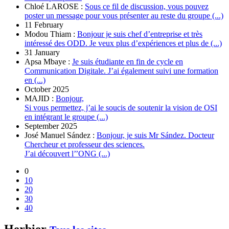
Chloé LAROSE :
Sous ce fil de discussion, vous pouvez
poster un message pour vous présenter au reste du groupe (...)
11 February
Modou Thiam :
Bonjour je suis chef d’entreprise et très
intéressé des ODD. Je veux plus d’expériences et plus de (...)
31 January
Apsa Mbaye :
Je suis étudiante en fin de cycle en
Communication Digitale. J’ai également suivi une formation
en (...)
October 2025
MAJID :
Bonjour,
Si vous permettez, j’ai le soucis de soutenir la vision de OSI
en intégrant le groupe (...)
September 2025
José Manuel Sández :
Bonjour, je suis Mr Sández. Docteur
Chercheur et professeur des sciences.
J’ai découvert l’’ONG (...)
0
10
20
30
40