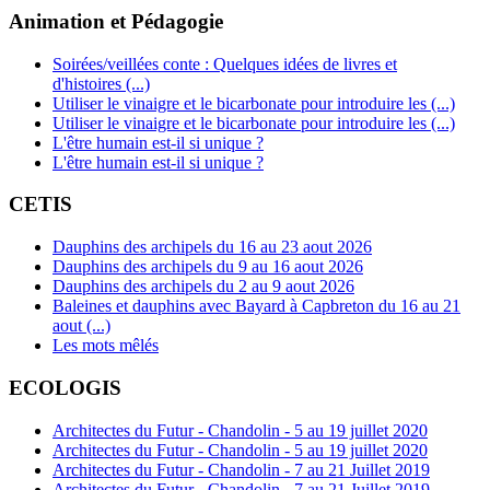
Animation et Pédagogie
Soirées/veillées conte : Quelques idées de livres et
d'histoires (...)
Utiliser le vinaigre et le bicarbonate pour introduire les (...)
Utiliser le vinaigre et le bicarbonate pour introduire les (...)
L'être humain est-il si unique ?
L'être humain est-il si unique ?
CETIS
Dauphins des archipels du 16 au 23 aout 2026
Dauphins des archipels du 9 au 16 aout 2026
Dauphins des archipels du 2 au 9 aout 2026
Baleines et dauphins avec Bayard à Capbreton du 16 au 21
aout (...)
Les mots mêlés
ECOLOGIS
Architectes du Futur - Chandolin - 5 au 19 juillet 2020
Architectes du Futur - Chandolin - 5 au 19 juillet 2020
Architectes du Futur - Chandolin - 7 au 21 Juillet 2019
Architectes du Futur - Chandolin - 7 au 21 Juillet 2019