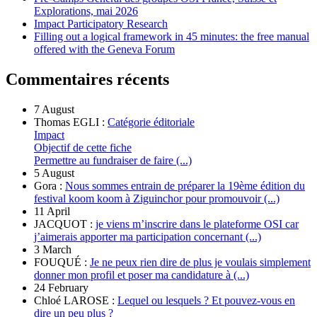
Explorations, mai 2026
Impact Participatory Research
Filling out a logical framework in 45 minutes: the free manual
offered with the Geneva Forum
Commentaires récents
7 August
Thomas EGLI :
Catégorie éditoriale
Impact
Objectif de cette fiche
Permettre au fundraiser de faire (...)
5 August
Gora :
Nous sommes entrain de préparer la 19ème édition du
festival koom koom à Ziguinchor pour promouvoir (...)
11 April
JACQUOT :
je viens m’inscrire dans le plateforme OSI car
j’aimerais apporter ma participation concernant (...)
3 March
FOUQUÉ :
Je ne peux rien dire de plus je voulais simplement
donner mon profil et poser ma candidature à (...)
24 February
Chloé LAROSE :
Lequel ou lesquels ? Et pouvez-vous en
dire un peu plus ?