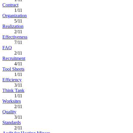
Contract
1/11
Organization
5/11
Realization
2/11
Effectiveness
7/11
FAQ
2/11
Recruitment
4/11
Tool Sheets
1/11
Efficiency
3/11
Think Tank
1/11
Worksites
2/11
Quality
3/11
Standards
2/11