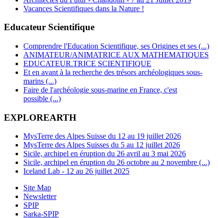
Vacances Scientifiques dans la Nature !
Educateur Scientifique
Comprendre l'Education Scientifique, ses Origines et ses (...)
ANIMATEUR/ANIMATRICE AUX MATHEMATIQUES
EDUCATEUR.TRICE SCIENTIFIQUE
Et en avant à la recherche des trésors archéologiques sous-
marins (...)
Faire de l'archéologie sous-marine en France, c'est
possible (...)
EXPLOREARTH
MysTerre des Alpes Suisse du 12 au 19 juillet 2026
MysTerre des Alpes Suisses du 5 au 12 juillet 2026
Sicile, archipel en éruption du 26 avril au 3 mai 2026
Sicile, archipel en éruption du 26 octobre au 2 novembre (...)
Iceland Lab - 12 au 26 juillet 2025
Site Map
Newsletter
SPIP
Sarka-SPIP