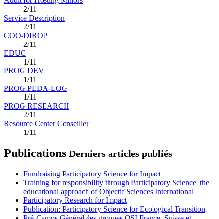
Audit for Hosting Minors
2/11
Service Description
2/11
COO-DIROP
2/11
EDUC
1/11
PROG DEV
1/11
PROG PEDA-LOG
1/11
PROG RESEARCH
2/11
Resource Center Conseiller
1/11
Publications
Derniers articles publiés
Fundraising Participatory Science for Impact
Training for responsibility through Participatory Science: the
educational approach of Objectif Sciences International
Participatory Research for Impact
Publication: Participatory Science for Ecological Transition
Pré-Camps Général des groupes OSI France, Suisse et