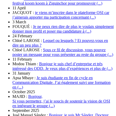
festival koom koom à Ziguinchor pour promouvoir (...)
11 April
JACQUOT :
je viens m’inscrire dans le plateforme OSI car
j’aimerais apporter ma participation concernant (...)
3 March
FOUQUÉ :
Je ne peux rien dire de plus je voulais simplement
donner mon profil et poser ma candidature à (...)
24 February
Chloé LAROSE :
Lequel ou lesquels ? Et pouvez-vous en
dire un peu plus ?
Chloé LAROSE :
Sous ce fil de discussion, vous pouvez
poster un message pour vous présenter au reste du groupe (...)
11 February
Modou Thiam :
Bonjour je suis chef d’entreprise et très
intéressé des ODD. Je veux plus d’expériences et plus de (...)
31 January
Apsa Mbaye :
Je suis étudiante en fin de cycle en
Communication Digitale. J’ai également suivi une formation
en (...)
October 2025
MAJID :
Bonjour,
Si vous permettez, j’ai le soucis de soutenir la vision de OSI
en intégrant le groupe (...)
September 2025
José Manuel Sández :
Bonjour, je suis Mr Sández. Docteur