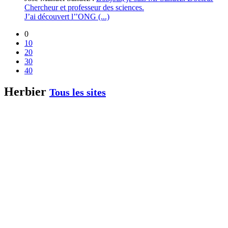
Chercheur et professeur des sciences.
J’ai découvert l’’ONG (...)
0
10
20
30
40
Herbier
Tous les sites