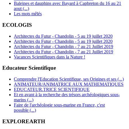
Baleines et dauphins avec Bayard à Capbreton du 16 au 21
aout (...)
Les mots mêlés
ECOLOGIS
Architectes du Futur - Chandolin - 5 au 19 juillet 2020
Architectes du Futur - Chandolin - 5 au 19 juillet 2020
Architectes du Futur - Chandolin - 7 au 21 Juillet 2019
Architectes du Futur - Chandolin - 7 au 21 Juillet 2019
Vacances Scientifiques dans la Nature !
Educateur Scientifique
Comprendre l'Education Scientifique, ses Origines et ses (...)
ANIMATEUR/ANIMATRICE AUX MATHEMATIQUES
EDUCATEUR.TRICE SCIENTIFIQUE
Et en avant à la recherche des trésors archéologiques sous-
marins (...)
Faire de l'archéologie sous-marine en France, c'est
possible (...)
EXPLOREARTH