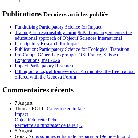
1/11
Publications
Derniers articles publiés
Fundraising Participatory Science for Impact
Training for responsibility through Participatory Science: the
educational approach of Objectif Sciences International
Participatory Research for Impact
Publication: Participatory Science for Ecological Transition
Pré-Camps Général des groupes OSI France, Suisse et
Explorations, mai 2026
Impact Participatory Research
Filling out a logical framework in 45 minutes: the free manual
offered with the Geneva Forum
Commentaires récents
7 August
Thomas EGLI :
Catégorie éditoriale
Impact
Objectif de cette fiche
Permettre au fundraiser de faire (...)
5 August
Gora :
Nous sommes entrain de préparer la 19ème édition du